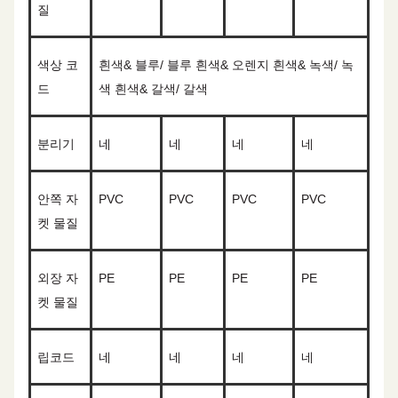
질
색상 코
흰색& 블루/ 블루 흰색& 오렌지 흰색& 녹색/ 녹
드
색 흰색& 갈색/ 갈색
분리기
네
네
네
네
안쪽 자
PVC
PVC
PVC
PVC
켓
물질
외장 자
P
E
P
E
P
E
P
E
켓 물질
립코드
네
네
네
네