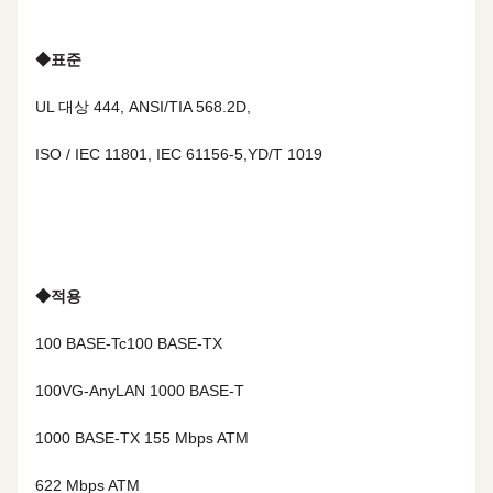
◆
표준
UL 대상 444, ANSI/TIA 568.2D,
ISO / IEC 11801, IEC 61156-5,YD/T 1019
◆
적용
100 BASE-Tc
100 BASE-TX
100VG-AnyLAN
1000 BASE-T
1000 BASE-TX
155 Mbps ATM
622 Mbps ATM