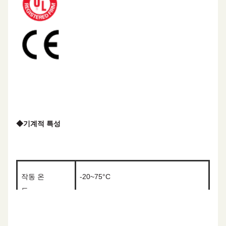
◆
기계적 특성
작동 온
-20~75°C
도
최대 당기력
110N