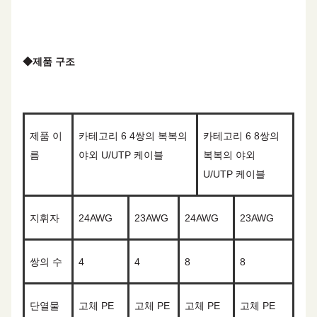
최소 굽기 반지
8
과다 복용
름
◆
제품 구조
제품 이
카테고리 6 4쌍의 복복의
카테고리 6 8쌍의
름
야외 U/UTP 케이블
복복의 야외
U/UTP 케이블
지휘자
2
4
AWG
2
3
AWG
2
4
AWG
2
3
AWG
쌍의 수
4
4
8
8
단열물
고체 PE
고체 PE
고체 PE
고체 PE