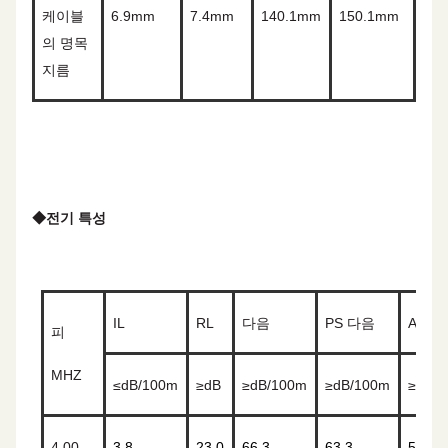
케이블
6.9
mm
7.4
mm
140.1mm
150.1mm
의 명목
지름
◆
전기 특성
IL
RL
다음
PS 다음
ACRF
피
MHZ
≤
dB/100m
≥
dB
≥
dB/100m
≥
dB/100m
≥
dB/
4.00
3.8
23.0
66.3
63.3
56.0