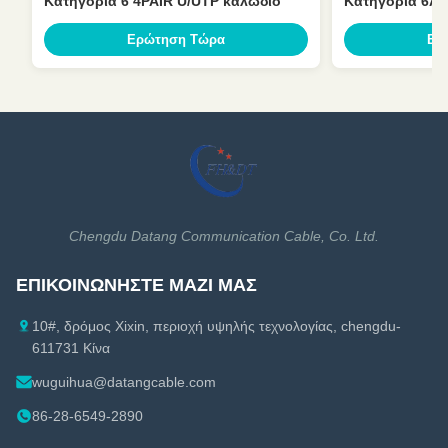
Κατηγορία 6 4PAIR U/UTP καλώδιο
Κατηγορία 6A 
Ερώτηση Τώρα
Ερ
Chengdu Datang Communication Cable, Co. Ltd.
ΕΠΙΚΟΙΝΩΝΉΣΤΕ ΜΑΖΊ ΜΑΣ
10#, δρόμος Xixin, περιοχή υψηλής τεχνολογίας, chengdu-
611731 Κίνα
wuguihua@datangcable.com
86-28-6549-2890