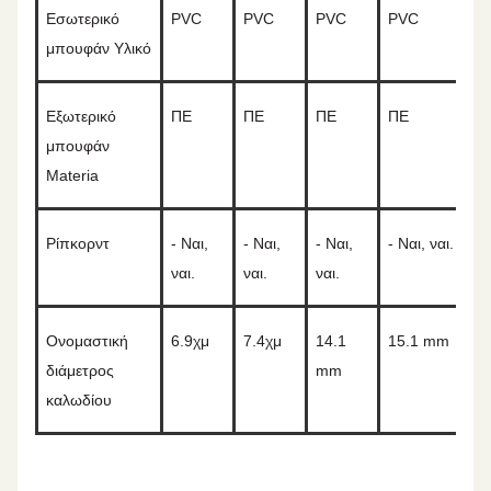
Εσωτερικό
PVC
PVC
PVC
PVC
μπουφάν
Υλικό
Εξωτερικό
Π
Ε
Π
Ε
Π
Ε
Π
Ε
μπουφάν
Materia
Ρίπκορντ
- Ναι,
- Ναι,
- Ναι,
- Ναι, ναι.
ναι.
ναι.
ναι.
Ονομαστική
6.9
χμ
7.4
χμ
14.1
15.1 mm
διάμετρος
mm
καλωδίου