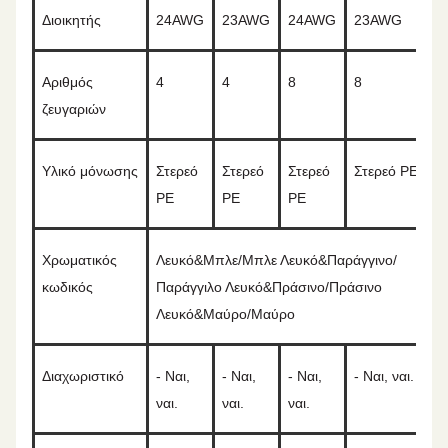
Διοικητής
2
4
AWG
2
3
AWG
2
4
AWG
2
3
AWG
Αριθμός
4
4
8
8
ζευγαριών
Υλικό μόνωσης
Στερεό
Στερεό
Στερεό
Στερεό PE
PE
PE
PE
Χρωματικός
Λευκό&Μπλε/Μπλε Λευκό&Παράγγινο/
κωδικός
Παράγγιλο Λευκό&Πράσινο/Πράσινο
Λευκό&Μαύρο/Μαύρο
Διαχωριστικό
- Ναι,
- Ναι,
- Ναι,
- Ναι, ναι.
ναι.
ναι.
ναι.