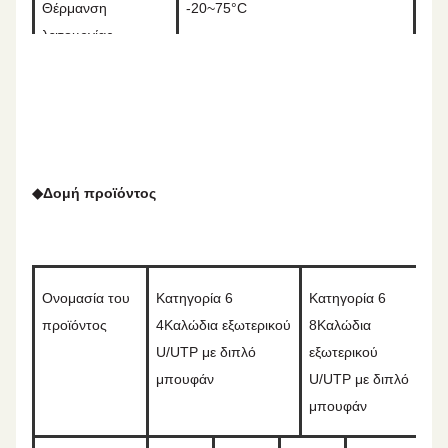
Θέρμανση
-20~75°C
λειτουργίας
Μέγιστη δύναμη
110N
έλξης
Ελάχιστη ακτίνα
8
Υπερβολική
◆
Δομή προϊόντος
κάμψης
δόση.
Ονομασία του
Κατηγορία 6
Κατηγορία 6
προϊόντος
4Καλώδια εξωτερικού
8Καλώδια
U/UTP με διπλό
εξωτερικού
μπουφάν
U/UTP με διπλό
μπουφάν