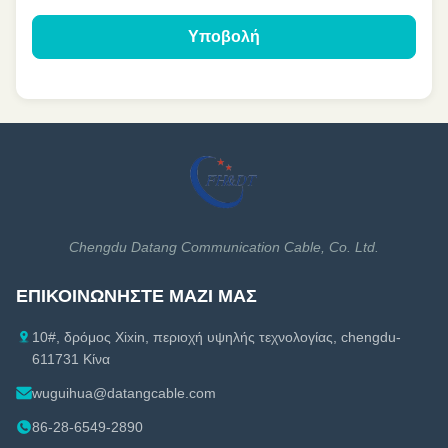
Υποβολή
Chengdu Datang Communication Cable, Co. Ltd.
ΕΠΙΚΟΙΝΩΝΉΣΤΕ ΜΑΖΊ ΜΑΣ
10#, δρόμος Xixin, περιοχή υψηλής τεχνολογίας, chengdu-
611731 Κίνα
wuguihua@datangcable.com
86-28-6549-2890