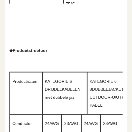
75°C
Maximale trekkracht
110N
Minimum buigradius
8
X.
O.D.
◆
Productstructuur
Productnaam
KATEGORIE 6
KATEGORIE 6
DRIJDELKABELEN
8DUBBELJACKETTE
met dubbele jas
UUTDOOR-U/UTP-
KABEL
Conductor
2
4
AWG
2
3
AWG
2
4
AWG
2
3
AWG