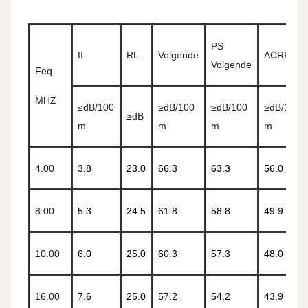
PS
II.
RL
Volgende
ACRF
Volgende
Feq
MHZ
≤
dB/100
≥
dB/100
≥
dB/100
≥
dB/100
≥
dB
m
m
m
m
4.00
3.8
23.0
66.3
63.3
56.0
8.00
5.3
24.5
61.8
58.8
49.9
10.00
6.0
25.0
60.3
57.3
48.0
16.00
7.6
25.0
57.2
54.2
43.9