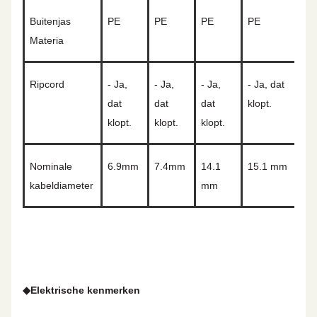
Buitenjas
P
E
P
E
P
E
P
E
Materia
Ripcord
- Ja,
- Ja,
- Ja,
- Ja, dat
dat
dat
dat
klopt.
klopt.
klopt.
klopt.
Nominale
6.9
mm
7.4
mm
14.1
15.1 mm
kabeldiameter
mm
◆
Elektrische kenmerken