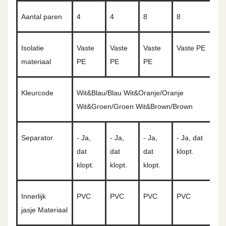
Aantal paren
4
4
8
8
Isolatie
Vaste
Vaste
Vaste
Vaste PE
materiaal
PE
PE
PE
Kleurcode
Wit&Blau/Blau Wit&Oranje/Oranje
Wit&Groen/Groen Wit&Brown/Brown
Separator
- Ja,
- Ja,
- Ja,
- Ja, dat
dat
dat
dat
klopt.
klopt.
klopt.
klopt.
Innerlijk
PVC
PVC
PVC
PVC
jasje
Materiaal