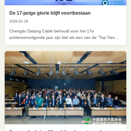
De 17-jarige glorie blijft voortbestaan
2026-01-19
Chengdu Datang Cable behoudt voor het 17e
achtereenvolgende jaar zijn titel als een van de "Top Tien
Geïntegreerde Kabelmerken voor Slimme Gebouwen in
China". Op 11 december 2025 werd de 26e CIBIS Building
Intelligence Summit gehouden in Guangzhou.werd
uitgenodigd om deel te nemen en toonde zijn ...