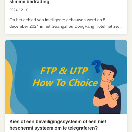
slimme bedrading
2024-12-10
Op het gebied van intelligente gebouwen werd op 5
december 2024 in het Guangzhou DongFang Hotel het zeer
gerenommeerde jaarlijkse feest van de industrie - de 25e
CIBIS Building Intelligence Summit - op prachtige wijze
gelanceerd. Many well-known experts from the intelligent
building industry and ...
Kies of een beveiligingssysteem of een niet-
beschermt systeem om te telegraferen?