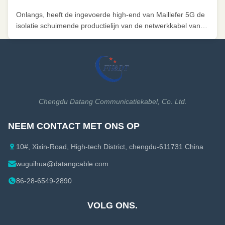
schuimende lijn die en toegelaten en gezet in
Onlangs, heeft de ingevoerde high-end van Maillefer 5G de
productie in wordt geïnstalleerd
isolatie schuimende productielijn van de netwerkkabel van
Communicatie van Chengdu Datang Kabelco., Ltd de
goedkeuring overgegaan en in formele productie
overgegaan. De productie van deze lijn heeft Chengdu
Datang met de productiecapaciteit ...
Chengdu Datang Communicatiekabel, Co. Ltd.
NEEM CONTACT MET ONS OP
10#, Xixin-Road, High-tech District, chengdu-611731 China
wuguihua@datangcable.com
86-28-6549-2890
VOLG ONS.