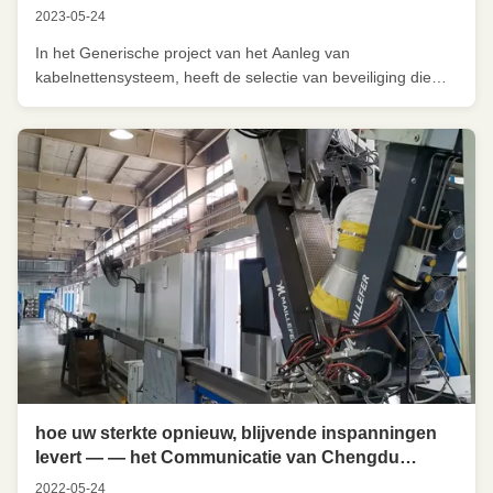
2023-05-24
In het Generische project van het Aanleg van
kabelnettensysteem, heeft de selectie van beveiliging die
systemen of unshielded aanleg van kabelnettensystemen
telegrafeert vele gebruikers verontrust. Unshielded
systemen en de beveiligingssystemen hebben een brede
toepassingsbasis. Hoe te kiezen, ...
hoe uw sterkte opnieuw, blijvende inspanningen
levert — — het Communicatie van Chengdu
Datang Kabelbedrijf voerde Maillefer-isolatie
2022-05-24