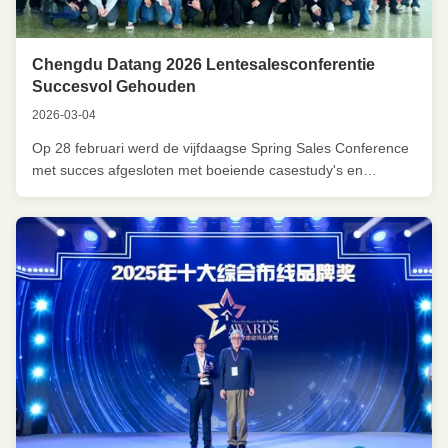
Chengdu Datang 2026 Lentesalesconferentie
Succesvol Gehouden
2026-03-04
Op 28 februari werd de vijfdaagse Spring Sales Conference
met succes afgesloten met boeiende casestudy's en
uitgebreide business training binnen het
verkoopplatform.maar een gloednieuw beginDoor de
conferentie hebben de medewerkers van Chengdu Datang
hun denken verenigd, hun doelen verduidelijkt en ...