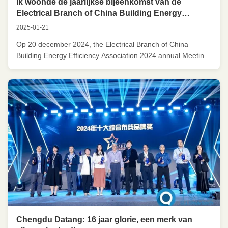
Ik woonde de jaarlijkse bijeenkomst van de
Electrical Branch of China Building Energy
Efficiency Association in 2024 bij en won een
2025-01-21
grote prijs!
Op 20 december 2024, the Electrical Branch of China
Building Energy Efficiency Association 2024 annual Meeting
was grandly launched in the innovation and scientific
Research Demonstration Building of China Architectural
Design and Research Institute CoDe jaarlijkse bijeenkomst
volgt nauwlettend de ...
Chengdu Datang: 16 jaar glorie, een merk van