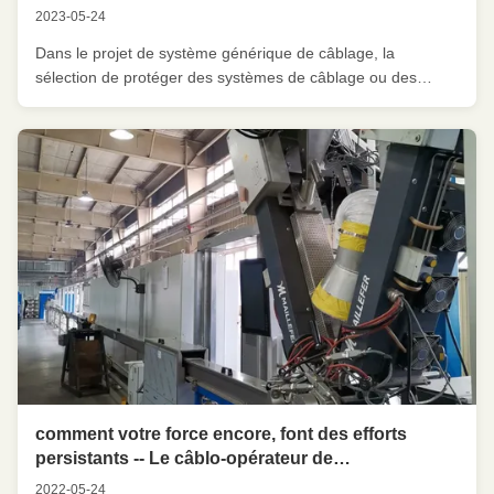
2023-05-24
Dans le projet de système générique de câblage, la
sélection de protéger des systèmes de câblage ou des
systèmes de câblage non protégés avait préoccupé
beaucoup d'utilisateurs. Les systèmes non protégés et les
systèmes d'armature ont une base large d'application.
Comment choisir, nous devrions d...
comment votre force encore, font des efforts
persistants -- Le câblo-opérateur de
communication de Chengdu Datang a importé la
2022-05-24