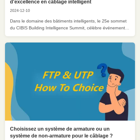
d'excellence en câblage intelligent
2024-12-10
Dans le domaine des bâtiments intelligents, le 25e sommet
du CIBIS Building Intelligence Summit, célèbre événement
annuel de l'industrie, a été lancé avec grand attrait à l'hôtel
Guangzhou DongFang le 5 décembre 2024. Many well-
known experts from the intelligent building industry and
representatives ...
Choisissez un système de armature ou un
système de non-armature pour le câblage ?