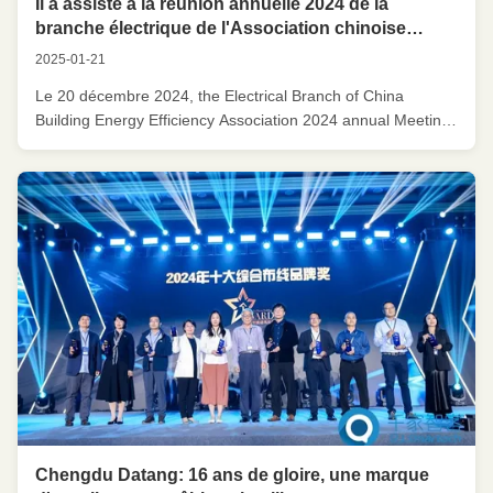
Il a assisté à la réunion annuelle 2024 de la
branche électrique de l'Association chinoise
d'efficacité énergétique des bâtiments et a
2025-01-21
remporté un prix majeur!
Le 20 décembre 2024, the Electrical Branch of China
Building Energy Efficiency Association 2024 annual Meeting
was grandly launched in the innovation and scientific
Research Demonstration Building of China Architectural
Design and Research Institute CoLa réunion annuelle suit
de près le pouls de l...
Chengdu Datang: 16 ans de gloire, une marque