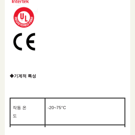
◆
기계적 특성
작동 온
-20~75°C
도
맥심
유력력
110N