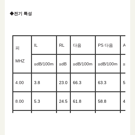
쌍
4
4
8
8
의
◆
전기 특성
수
단
고체 PE
고체 PE
고체 PE
고체 PE
열
IL
RL
다음
PS 다음
ACRF
피
물
MHZ
질
≤
dB/100m
≥
dB
≥
dB/100m
≥
dB/100m
≥
dB/
색
흰색& 블루/ 블루 흰색& 오렌지 흰색& 녹색/ 녹색 흰
4.00
3.8
23.0
66.3
63.3
56.0
상
색& 갈색/ 갈색
코
8.00
5.3
24.5
61.8
58.8
49.9
드
10.00
6.0
25.0
60.3
57.3
48.0
분
네
네
네
네
리