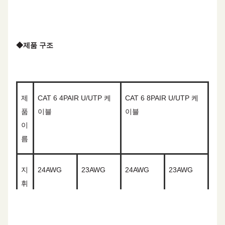
최소 굽기 반지
8
과다 복용
름
◆
제품 구조
화염 테스트
PVC: CMX/CM/CMR
LSZH:CPR-
B2ca/Cca/Dca/Eca
제
CAT 6 4PAIR U/UTP 케
CAT 6 8PAIR U/UTP 케
품
이블
이블
이
름
지
2
4
AWG
2
3
AWG
2
4
AWG
2
3
AWG
휘
자