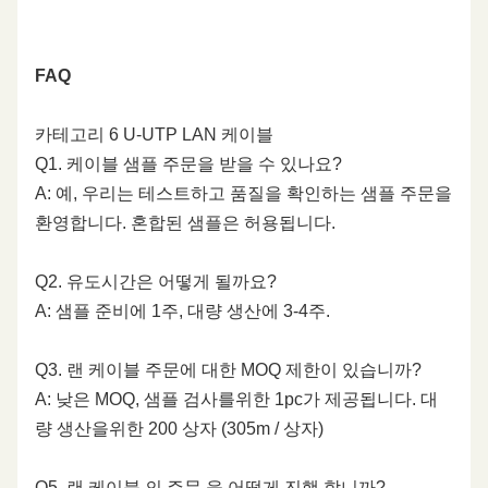
16.00
7.6
25.0
57.2
54.2
43.9
기
FAQ
20.00
8.5
25.0
55.8
52.8
42.0
외
PVC/LSZH
PVC/LSZH
PVC/LSZH
PVC/LSZH
장
카테고리 6 U-UTP LAN 케이블
자
25.00
9.5
24.3
54.3
51.3
40.0
Q1. 케이블 샘플 주문을 받을 수 있나요?
켓
A: 예, 우리는 테스트하고 품질을 확인하는 샘플 주문을
물
31.25
10.7
23.6
52.9
49.9
38.1
환영합니다. 혼합된 샘플은 허용됩니다.
질
Q2. 유도시간은 어떻게 될까요?
62.50
15.4
21.5
48.4
45.4
32.1
립
네
네
네
네
A: 샘플 준비에 1주, 대량 생산에 3-4주.
코
100.00
19.8
20.1
45.3
42.3
28.0
드
Q3. 랜 케이블 주문에 대한 MOQ 제한이 있습니까?
A: 낮은 MOQ, 샘플 검사를위한 1pc가 제공됩니다. 대
200.00
29.0
18.0
40.8
37.8
22.0
케
5.7
mm
6.2
mm
110.7mm
120.7mm
량 생산을위한 200 상자 (305m / 상자)
이
블
250.00
32.8
17.3
39.3
36.3
20.0
Q5. 랜 케이블 의 주문 을 어떻게 진행 합니까?