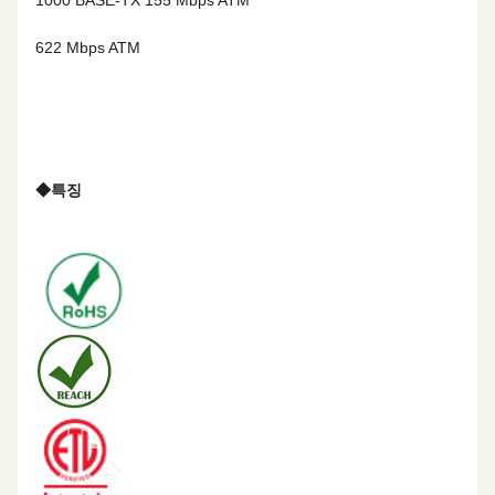
1000 BASE-TX
155 Mbps ATM
622 Mbps ATM
◆
특징