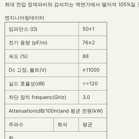
최대 전압 정재파비와 감쇠치는 액면가에서 떨어져 105%일 
엔지니어링데이터
임피던스 (Ω)
50±1
전기 용량 (pF/m)
76±2
속도 (%)
88
Dc 고장, 볼트(V)
≥11000
실드 효율성(dB)
>>120
차단 장치 frequenc(GHz)
3.0
Attenuation(dB/100m)and 평균 전원(kW)
주파수
희석
평균
힘