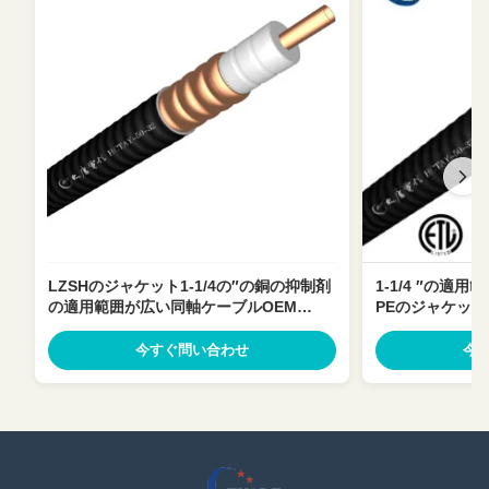
LZSHのジャケット1-1/4の″の銅の抑制剤
1-1/4 ″の適
の適用範囲が広い同軸ケーブルOEM
PEのジャケッ
ODM
50オーム低いVS
今すぐ問い合わせ
今