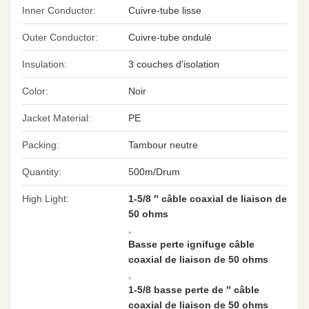
Inner Conductor:
Cuivre-tube lisse
Outer Conductor:
Cuivre-tube ondulé
Insulation:
3 couches d'isolation
Color:
Noir
Jacket Material:
PE
Packing:
Tambour neutre
Quantity:
500m/Drum
High Light:
1-5/8 ″ câble coaxial de liaison de
50 ohms
,
Basse perte ignifuge câble
coaxial de liaison de 50 ohms
,
1-5/8 basse perte de ″ câble
coaxial de liaison de 50 ohms