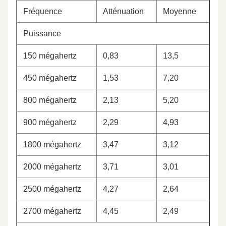
Fréquence
Atténuation
Moyenne
Puissance
150 mégahertz
0,83
13,5
450 mégahertz
1,53
7,20
800 mégahertz
2,13
5,20
900 mégahertz
2,29
4,93
1800 mégahertz
3,47
3,12
2000 mégahertz
3,71
3,01
2500 mégahertz
4,27
2,64
2700 mégahertz
4,45
2,49