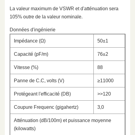
La valeur maximum de VSWR et d'atténuation sera
105% outre de la valeur nominale.
Données d'ingénierie
Impédance (Ω)
50±1
Capacité (pF/m)
76±2
Vitesse (%)
88
Panne de C.C, volts (V)
≥11000
Protégeant l'efficacité (DB)
>>120
Coupure Frequenc (gigahertz)
3,0
Atténuation (dB/100m) et puissance moyenne
(kilowatts)