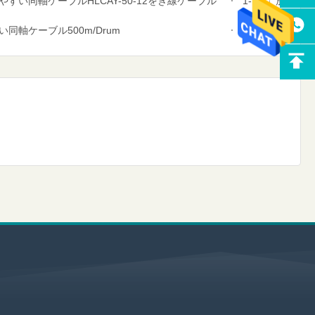
い同軸ケーブルHLCAY-50-12をき線ケーブル
1-1/4」放射
同軸ケーブル500m/Drum
銅管50オームの