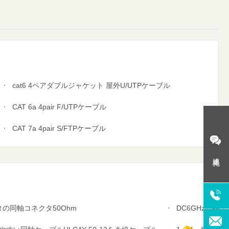
cat6 4ペアダブルジャケット 屋外U/UTPケーブル
CAT 6a 4pair F/UTPケーブル
CAT 7a 4pair S/FTPケーブル
連絡先
タの同軸コネクタ50Ohm
DC6GHz同軸