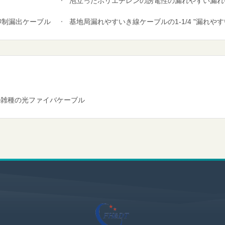
泡立ったポリエチレンの誘電性の漏れやすい漏れやす
-抑制漏出ケーブル
基地局漏れやすいき線ケーブルの1-1/4 "漏れやすい
ための雑種の光ファイバケーブル