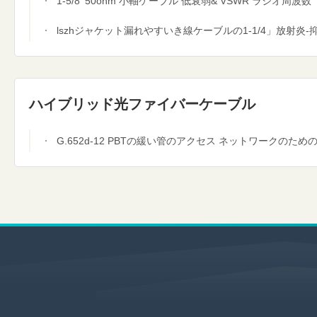
1-5/8' 50ohm 小軸ケーブル 低衰弱& VSWR ラジオ周波数
lszhジャケット漏れやすいき線ケーブルの1-1/4」放射炎
ハイブリッド光ファイバーケーブル
G.652d-12 PBTの緩い管のアクセス ネットワークの