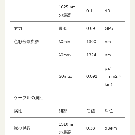
1625 nm
0.1
dB
の最高
耐力
最低
0.69
GPa
色彩分散変数
λ0min
1300
nm
λ0max
1324
nm
ps/
S0max
0.092
（nm2 ×
km）
ケーブルの属性
属性
細部
価値
単位
1310 nm
減少係数
0.38
dB/km
の最高