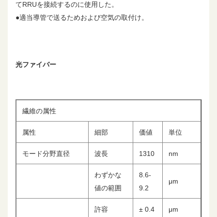
てRRUを接続するのに使用した。
●適当導管で送るためおよび空気の取付け。
光ファイバー
繊維の属性
属性
細部
価値
単位
モード分野直径
波長
1310
nm
わずかな
8.6-
μm
値の範囲
9.2
許容
± 0.4
μm