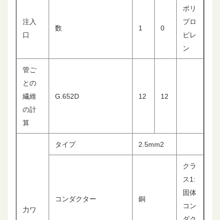
ポリ
注入
プロ
数
1
0
口
ピレ
ン
管ご
との
繊維
G.652D
12
12
の計
算
タイプ
2.5mm2
クラ
ス1:
固体
コンダクター
銅
コン
力ワ
ダク