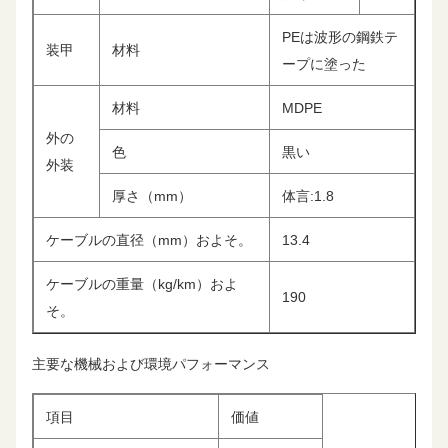
PEは波形の鋼鉄テ
装甲
材料
ープに塗った
材料
MDPE
外の
色
黒い
外装
厚さ（mm）
体言:1.8
ケーブルの直径（mm）およそ。
13.4
ケーブルの重量（kg/km）およ
190
そ。
主要な機械および環境パフォーマンス
項目
価値