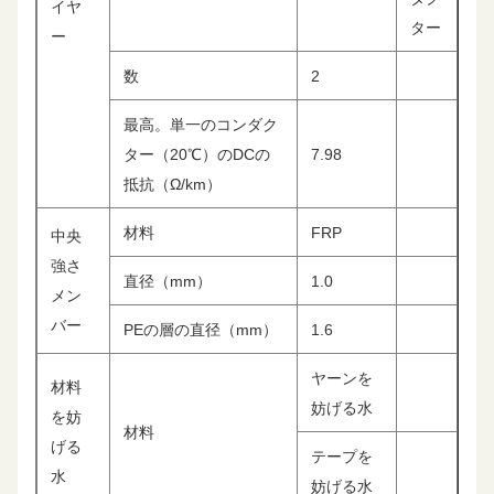
イヤ
ター
ー
数
2
最高。単一のコンダク
ター（20℃）のDCの
7.98
抵抗（Ω/km）
材料
FRP
中央
強さ
直径（mm）
1.0
メン
バー
PEの層の直径（mm）
1.6
ヤーンを
材料
妨げる水
を妨
材料
げる
テープを
水
妨げる水