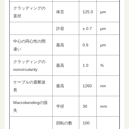
クラッディングの
体言
125.0
μm
直径
許容
± 0.7
μm
中心の同心性の間
最高
0.6
μm
違い
クラッディングの
最高
1.0
%
noncircularity
ケーブルの遮断波
最高
1260
nm
長
Macrobendingの損
半径
30
mm
失
回転の数
100