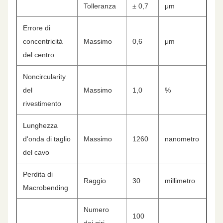
Tolleranza
± 0,7
μm
Errore di
concentricità
Massimo
0,6
μm
del centro
Noncircularity
del
Massimo
1,0
%
rivestimento
Lunghezza
d'onda di taglio
Massimo
1260
nanometro
del cavo
Perdita di
Raggio
30
millimetro
Macrobending
Numero
100