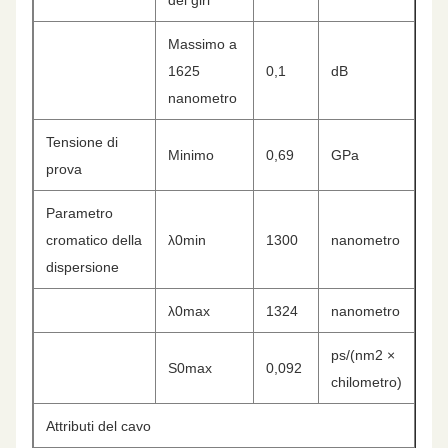
dei giri
Massimo a
1625
0,1
dB
nanometro
Tensione di
Minimo
0,69
GPa
prova
Parametro
cromatico della
λ0min
1300
nanometro
dispersione
λ0max
1324
nanometro
ps/(nm2 ×
S0max
0,092
chilometro)
Attributi del cavo