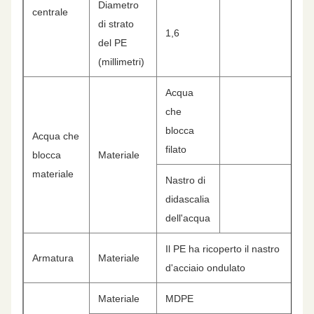
Diametro
centrale
di strato
1,6
del PE
(millimetri)
Acqua
che
blocca
Acqua che
filato
blocca
Materiale
materiale
Nastro di
didascalia
dell'acqua
Il PE ha ricoperto il nastro
Armatura
Materiale
d'acciaio ondulato
Materiale
MDPE