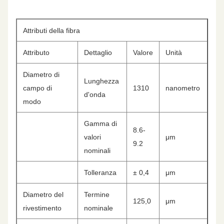
Attributi della fibra
Attributo
Dettaglio
Valore
Unità
Diametro di
Lunghezza
campo di
1310
nanometro
d'onda
modo
Gamma di
8.6-
valori
μm
9.2
nominali
Tolleranza
± 0,4
μm
Diametro del
Termine
125,0
μm
rivestimento
nominale