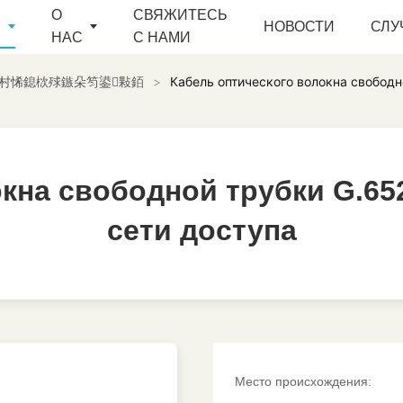
О
СВЯЖИТЕСЬ
Ы
НОВОСТИ
СЛУ
НАС
С НАМИ
村悕鎴栨殏鏃朵笉鍙敤銆
>
Кабель оптического волокна свободн
окна свободной трубки G.65
окна свободной трубки G.65
сети доступа
сети доступа
Место происхождения: