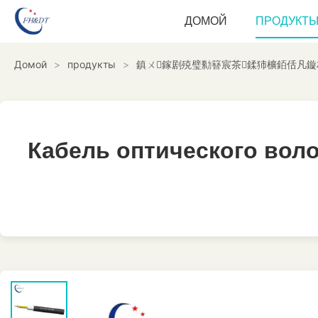
ДОМОЙ
ПРОДУКТ
Домой
>
продукты
>
鎮ㄨ鎵剧殑璧勬簮宸茶鍒犻櫎銆佸凡鏇
Кабель оптического вол
Кабель оптического вол