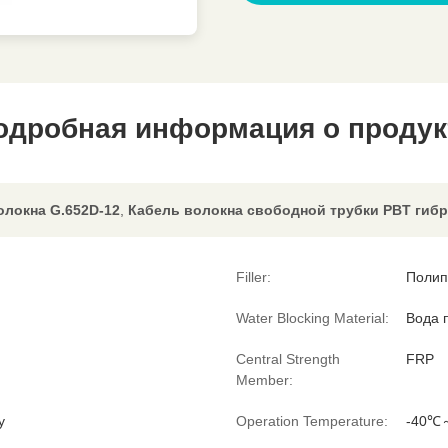
одробная информация о продук
олокна G.652D-12
,
Кабель волокна свободной трубки PBT гиб
Filler:
Полип
Water Blocking Material:
Вода 
Central Strength
FRP
Member:
у
Operation Temperature:
-40℃