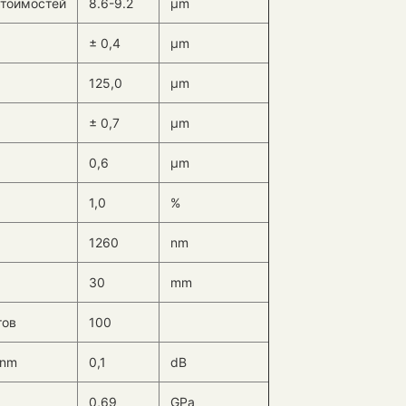
стоимостей
8.6-9.2
μm
± 0,4
μm
125,0
μm
± 0,7
μm
0,6
μm
1,0
%
1260
nm
30
mm
тов
100
 nm
0,1
dB
0,69
GPa