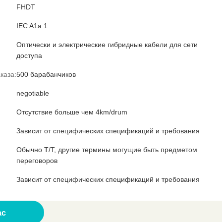
FHDT
IEC A1a.1
Оптически и электрические гибридные кабели для сети
доступа
каза:
500 барабанчиков
negotiable
Отсутствие больше чем 4km/drum
Зависит от специфических спецификаций и требования
Обычно T/T, другие термины могущие быть предметом
переговоров
Зависит от специфических спецификаций и требования
ас
у