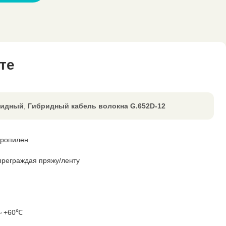
те
ридный
,
Гибридный кабель волокна G.652D-12
ропилен
преграждая пряжу/ленту
～+60℃