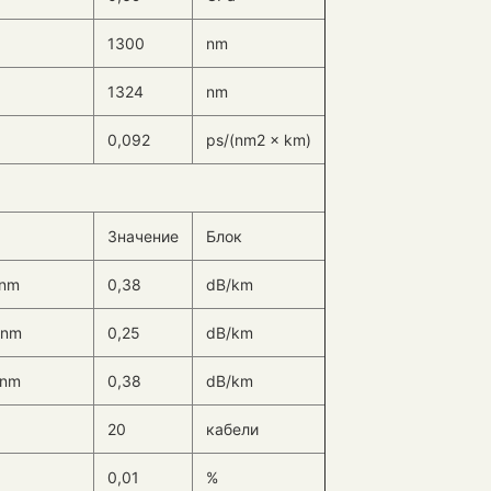
1300
nm
1324
nm
0,092
ps/(nm2 × km)
Значение
Блок
 nm
0,38
dB/km
 nm
0,25
dB/km
 nm
0,38
dB/km
20
кабели
0,01
%