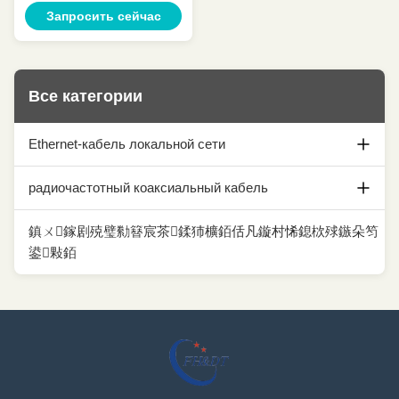
для радиочастот
Запросить сейчас
Все категории
Ethernet-кабель локальной сети
Кабель ethernet Cat5e
радиочастотный коаксиальный кабель
кабель ethernet cat6
коаксиальный кабель 1/2
鎮ㄨ鎵剧殑璧勬簮宸茶鍒犻櫎銆佸凡鏇村悕鎴栨殏鏃朵笉
鍙敤銆
кабель ethernet cat6a
7/8 коаксиальных кабелей
Кабель ethernet Cat7
Коаксиальный кабель
Кабель ethernet Cat7A
1-5/8 Коаксиальный кабель
Кабель ethernet Cat8
Аксессуары коаксиального кабеля