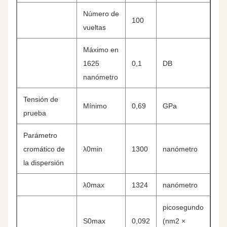
Número de
100
vueltas
Máximo en
1625
0,1
DB
nanómetro
Tensión de
Mínimo
0,69
GPa
prueba
Parámetro
cromático de
λ0min
1300
nanómetro
la dispersión
λ0max
1324
nanómetro
picosegundo
S0max
0,092
(nm2 ×