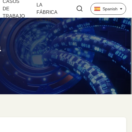
CASOS
LA
DE
Spanish
FÁBRICA
TRABAJO
DE VR
a