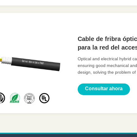
Cable de fribra ópti
para la red del acce
Optical and electrical hybrid 
ensuring good mechanical and 
design, solving the problem of
centralized monitoring and ma
power and reducing coordinat
Consultar ahora
costs and saving construction 