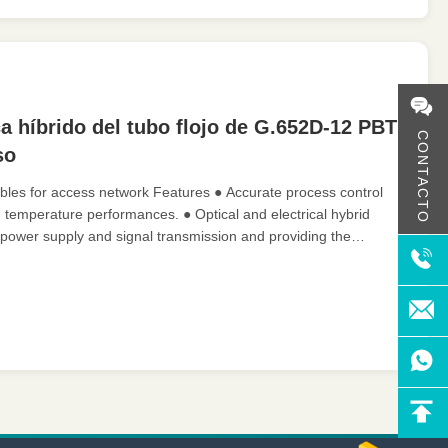
ca híbrido del tubo flojo de G.652D-12 PBT
CONTACTO
so
cables for access network Features ● Accurate process control
temperature performances. ● Optical and electrical hybrid
 power supply and signal transmission and providing the
intenance of power for equipment. ● Improving manageability of
ion and maintenance of power supply. ● Reducing procurement
costs