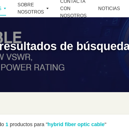
CONTACTA
SOBRE
S
CON
NOTICIAS
NOSOTROS
NOSOTROS
resultados de búsqued
do
1
productos para "
hybrid fiber optic cable
"