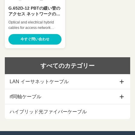
G.652D-12 PBTの緩い管の
アクセス ネットワークのた
めの雑種の光ファイバケー
Optical and electrical hybrid
ブル
cables for access network
Features ● Accurate process
control ensuring good
今すぐ問い合わせ
mechanical and temperature
performances. ● Optical and
electrical hybrid design, solving
the problem of power supply
すべてのカテゴリー
and signal transmission and
providing the centralized
monitoring and maintenance of
LAN イーサネットケーブル
power for equipment. ●
Improving manageability of
power and reducing
Cat5eのイーサネット ケーブル
rf同軸ケーブル
coordination and maintenance
of power supply. ● Reducing
procurement costs and saving
cat6イーサネット ケーブル
1/2コアキサールケーブル
ハイブリッド光ファイバーケーブル
construction costs
cat6aのイーサネット ケーブル
7/8同軸ケーブル