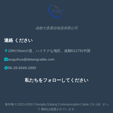
Cat7イーサネット ケーブル
1-1/4 同軸ケーブル
Cat7Aのイーサネット ケーブル
1-5/8 同軸ケーブル
Cat8イーサネット ケーブル
同軸ケーブルの付属品
成都大唐通信电缆有限公司
イーサネット ケーブルの付属品
連絡 ください
10#のXixinの道、ハイテクな地区、成都611731中国
wuguihua@datangcable.com
86-28-6549-2890
私たちをフォローしてください
著作権 © 2023-2026
Chengdu Datang Communication Cable, Co. Ltd.
. すべ
て 権利は保護されています..