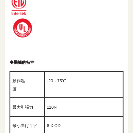
◆
機械的特性
動作温
-20～75℃
度
最大引張力
110N
最小曲げ半径
8
X OD