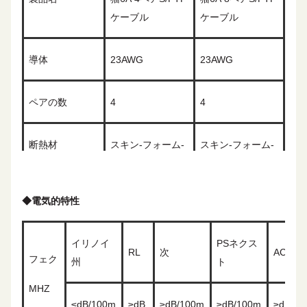
ケーブル
ケーブル
導体
2
3
AWG
2
3
AWG
ペアの数
4
4
断熱材
スキン-フォーム-
スキン-フォーム-
スキン
スキン
◆
電気的特性
カラーコード
ホワイト&ブルー/ブルー ホワイト&オ
レンジ/オレンジ ホワイト&グリーン/
グリーン ホワイト&ブラウン/ブラウン
イリノイ
PSネクス
RL
次
ACRF
フェク
州
ト
個別のシールド
AL箔
AL箔
MHZ
とマテリアル
≤
dB/100m
≥
dB
≥
dB/100m
≥
dB/100m
≥
dB/10