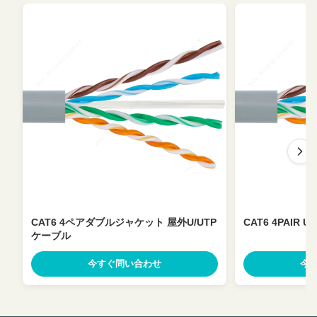
CAT6 4ペアダブルジャケット 屋外U/UTP
CAT6 4PAIR 
ケーブル
今すぐ問い合わせ
今