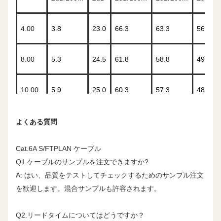
アウターシール
編組線
編組線
4.00
3.8
23.0
66.3
63.3
56.0
ド&マテリアル
8.00
5.3
24.5
61.8
58.8
49.9
ドレインワイヤ
いいえ
いいえ
ー
10.00
5.9
25.0
60.3
57.3
48.0
アウタージャケ
PVC/LSZH
PVC/LSZH
16.00
7.5
25.0
57.2
54.2
43.9
よくある質問
ットマテリア
Cat.6A S/FTPLAN ケーブル
20.00
8.4
25.0
55.8
52.8
42.0
リップコード
はい
はい
Q1.ケーブルのサンプルを注文できますか?
A: はい、品質をテストしてチェックするためのサンプル注文
25.00
9.4
24.3
54.3
51.3
40.0
を歓迎します。混合サンプルも許容されます。
公称ケーブル直
7.8
mm
15.9mm
径
31.25
10.5
23.6
52.9
49.9
38.1
Q2.リードタイムについてはどうですか？