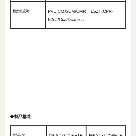
燃焼試験
PVC:CMX/CM/CMR
LSZH:CPR-
B2ca/Cca/Dca/Eca
◆
製品構造
製品名
猫
6A
4ペアS/FTP
猫
6A
8ペアS/FTP