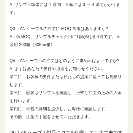
A: サンプル準備には 1 週間、量産には 3 ～ 4 週間かかりま
す。
62.50
15.0
21.5
48.4
45.4
32.1
Q3. LAN ケーブルの注文に MOQ 制限はありますか?
100.00
19.1
20.1
45.3
42.3
28.0
A：低MOQ、サンプルチェック用に1個が利用可能です。量
産用 200箱（305m/箱）
200.00
27.6
18.0
40.8
37.8
22.0
Q5. LANケーブルの注文はどのように進めればよいですか?
250.00
31.1
17.3
39.3
36.3
20.0
A: まずはあなたの要件や用途をお知らせください。
第二に、お客様の要件または私たちの提案に従ってお見積り
します。
300.00
34.3
17.3
38.1
35.1
18.5
第三に、顧客はサンプルを確認し、正式な注文のための入金
を行います。
400.00
40.1
17.3
36.3
33.3
16.0
第四に、梱包の詳細を提供し、お客様に確認します。
その後、生産の手配をさせていただきます。
500.00
45.3
17.3
34.8
31.8
14.0
Q6. LANケーブル製品にロゴを印刷しても大丈夫です