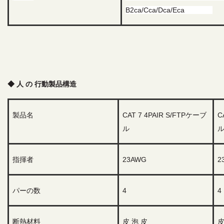
B2ca/Cca/Dca/Eca
◆ 人 の 行動
製品構造
製品名
CAT 7 4PAIR S/FTPケーブ
C
ル
指揮者
2
3
AWG
2
パーの数
4
4
断熱材料
皮 泡 皮
皮