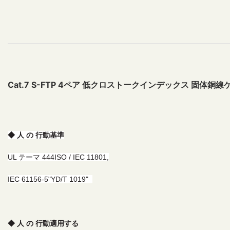
Cat.7 S-FTP 4ペア 低クロストークインデックス 固体銅
◆ 人 の 行動
基準
UL テーマ 444
ISO / IEC 11801,
IEC 61156-5
"YD/T 1019"
◆ 人 の 行動
適用する