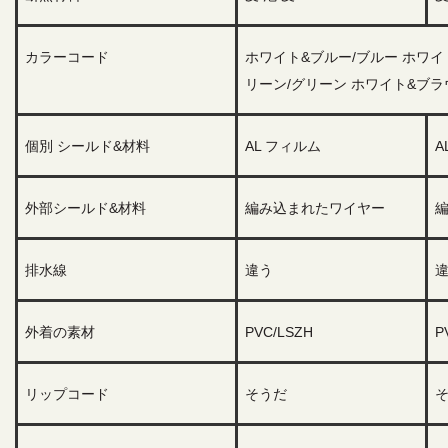
カラーコード
ホワイト&ブルー/ブルー ホワイ
リーン/グリーン ホワイト&ブラ
個別 シールド&材料
AL フィルム
A
外部シールド&材料
編み込まれたワイヤー
排水線
違う
外着の素材
PVC/LSZH
P
リップコード
そうだ