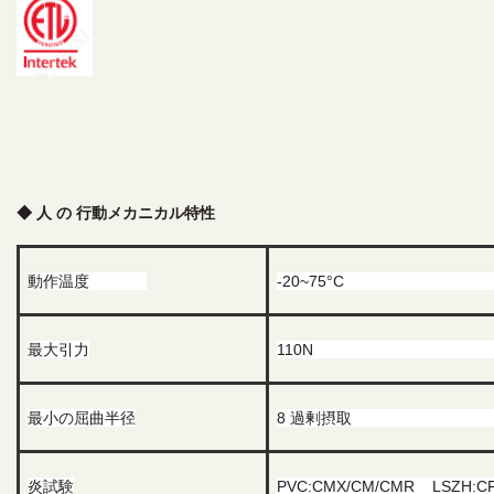
◆ 人 の 行動
メカニカル特性
動作温度
-20~75°C
最大引力
110N
最小の屈曲半径
8
過剰摂取
炎試験
PVC:CMX/CM/CMR
LSZH:C