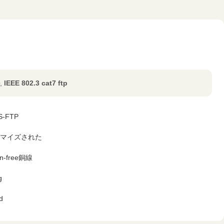
,
IEEE 802.3 cat7 ftp
 S-FTP
マイズされた
n-free銅線
g
d