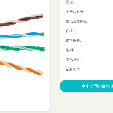
認定:
モデル番号:
最低注文数量:
価格:
標準梱包:
納期:
支払条件:
補給能力:
引用文 を 入手 す
今すぐ問い合わ