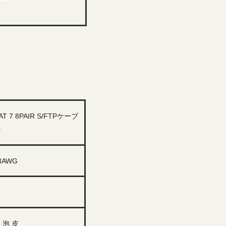
AT 7 8PAIR S/FTPケーブ
ル
3
AWG
 泡 皮