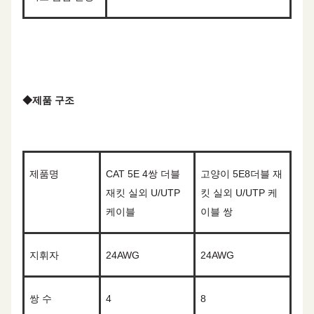
◆
제품 구조
제품명
CAT 5E 4쌍 더블
고양이 5E
8
더블 재
재킷 실외 U/UTP
킷 실외 U/UTP 케
케이블
이블 쌍
지휘자
2
4
AWG
2
4
AWG
쌍 수
4
8