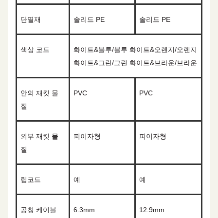
단열재
솔리드 PE
솔리드 PE
색상 코드
화이트&블루/블루 화이트&오렌지/오렌지
화이트&그린/그린 화이트&브라운/브라운
안의
재킷 물
PVC
PVC
질
외부 재킷 물
피
이자형
피
이자형
질
립코드
예
예
공칭 케이블
6.3
mm
12.9mm