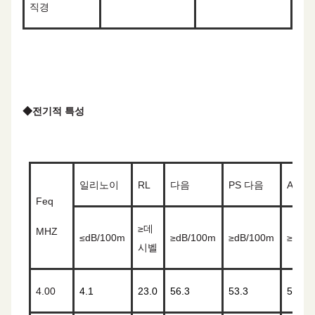
직경
◆
전기적 특성
일리노이
RL
다음
PS 다음
ACRF
Feq
≥
데
MHZ
≤
dB/100m
≥
dB/100m
≥
dB/100m
≥
dB/
시벨
4.00
4.1
23.0
56.3
53.3
52.0