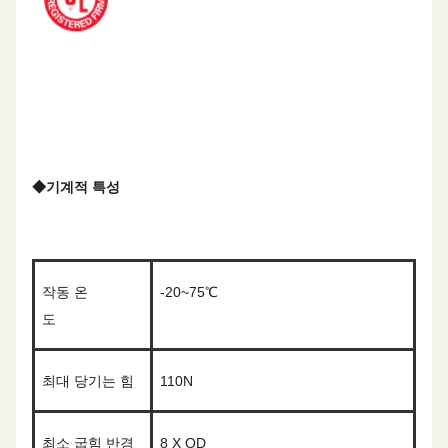
◆
기계적 특성
작동 온
-20~75℃
도
최대 당기는 힘
110N
최소 굽힘 반경
8
X OD