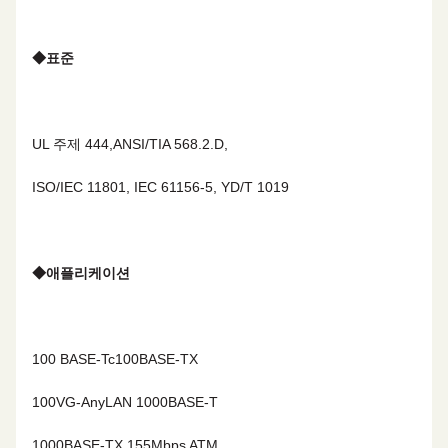
◆
표준
UL 주제 444,ANSI/TIA 568.2.D,
ISO/IEC 11801, IEC 61156-5, YD/T 1019
◆
애플리케이션
100 BASE-Tc
100BASE-TX
100VG-AnyLAN
1000BASE-T
1000BASE-TX
155Mbps ATM