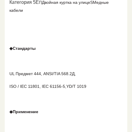
Категория 5E
П
Двойная куртка на улице
S
Медные
кабели
◆
Стандарты
UL Предмет 444, ANSI/TIA 568.2Д,
ISO / IEC 11801, IEC 61156-5,YD/T 1019
◆
Применение