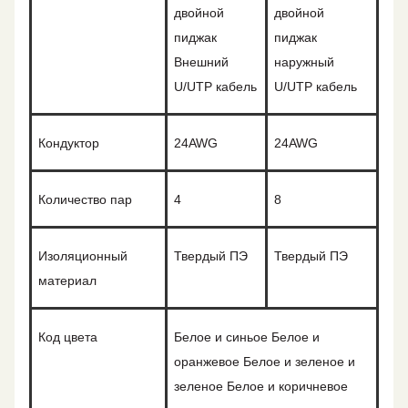
двойной
двойной
пиджак
пиджак
Внешний
наружный
U/UTP кабель
U/UTP кабель
Кондуктор
2
4
AWG
2
4
AWG
Количество пар
4
8
Изоляционный
Твердый ПЭ
Твердый ПЭ
материал
Код цвета
Белое и синьое Белое и
оранжевое Белое и зеленое и
зеленое Белое и коричневое