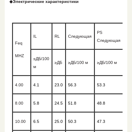
◆
Электрические характеристики
PS
IL
RL
Следующая
AC
Следующая
Feq
MHZ
≤
ДБ/100
≥
Д
≥
ДБ
≥
ДБ/100 м
≥
ДБ/100 м
м
м
4.00
4.1
23.0
56.3
53.3
52
8.00
5.8
24.5
51.8
48.8
45
10.00
6.5
25.0
50.3
47.3
44