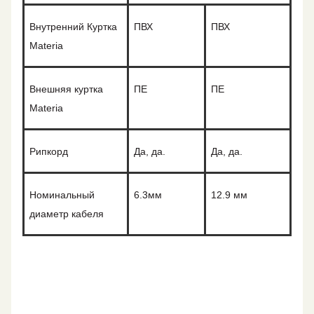
Внутренний
Куртка
ПВХ
ПВХ
Materia
Внешняя куртка
П
Е
П
Е
Materia
Рипкорд
Да, да.
Да, да.
Номинальный
6.3
мм
12.9 мм
диаметр кабеля