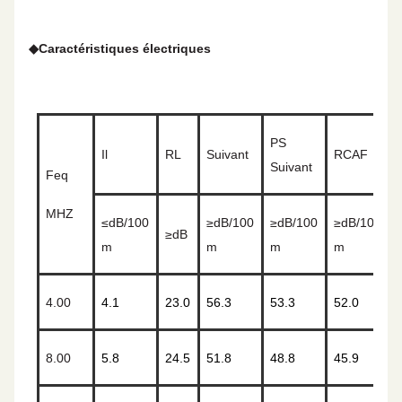
◆
Caractéristiques électriques
PS
Il
RL
Suivant
RCAF
Suivant
Feq
MHZ
≤
dB/100
≥
dB/100
≥
dB/100
≥
dB/100
≥
dB
m
m
m
m
4.00
4.1
23.0
56.3
53.3
52.0
8.00
5.8
24.5
51.8
48.8
45.9