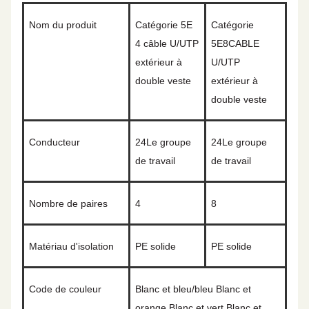
Nom du produit
Catégorie 5E
Catégorie
4 câble U/UTP
5E
8
CABLE
extérieur à
U/UTP
double veste
extérieur à
double veste
Conducteur
2
4
Le groupe
2
4
Le groupe
de travail
de travail
Nombre de paires
4
8
Matériau d'isolation
PE solide
PE solide
Code de couleur
Blanc et bleu/bleu Blanc et
orange Blanc et vert Blanc et