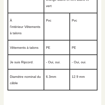
vert
À
Pvc
Pvc
l'intérieur
Vêtements
à talons
Vêtements à talons
P
E
P
E
Je suis Ripcord.
- Oui, oui.
- Oui, oui.
Diamètre nominal du
6.3
mm
12.9 mm
câble