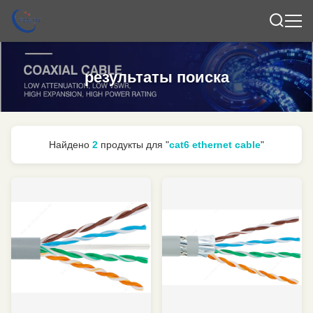
результаты поиска
Найдено
2
продукты для "
cat6 ethernet cable
"