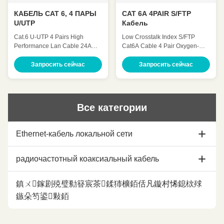
КАБЕЛЬ CAT 6, 4 ПАРЫ
CAT 6A 4PAIR S/FTP
U/UTP
Кабель
Cat.6 U-UTP 4 Pairs High
Low Crosstalk Index S/FTP
Performance Lan Cable 24AWG
Cat6A Cable 4 Pair Oxygen-
23AWG ◆ Standards UL Subject
Free Solid Copper Lan Cable
444,ANSI/TIA 568.2.D , ISO /
Wire ◆ Standards UL Subject
Запросить сейчас
Запросить сейчас
IEC 11801, IEC 61156-5 ,YD/T
444,ANSI/TIA 568.2.D , ISO /
1019 ◆ Application 100 BASE-
IEC 11801, IEC 61156-5 ,YD/T
Tc 100 BASE-TX 100VG-
1019 ◆ Application 100 BASE-
AnyLAN 1000 BASE-T 1000
Tc 100 BASE-TX 100VG-
Все категории
BASE-TX 155 Mbps ATM 622
AnyLAN 1000 BASE-T 1000
Mbps ATM ◆ Characteristics ◆
BASE-TX 155 Mbps ATM 622
Mechanical Charateristics
Mbps ATM 10GB ETHERNET ◆
Ethernet-кабель локальной сети
Operating Temperature
Characteristics ◆ Mechanical
-20~75℃ Maximum Pulling
Charateristics Operating
Force 110N Minimun Bending
Temperature -20~75℃
Кабель ethernet Cat5e
радиочастотный коаксиальный кабель
Radius 8 X O.D. Flame Test
Maximum Pulling Force 110N
PVC: CMX/CM/CMR
Minimun Bending Radius 8 X
кабель ethernet cat6
LSZH:CPR-B2ca/Cca/Dca/Eca
O.D. Flame Test PVC:
коаксиальный кабель 1/2
鎮ㄨ鎵剧殑璧勬簮宸茶鍒犻櫎銆佸凡鏇村悕鎴栨殏
◆ Product Structure Product
CMX/CM/CMR LSZH:CPR-
鏃朵笉鍙敤銆
Name CAT 6 4PAIR
B2ca/Cca/Dca/Eca ◆
кабель ethernet cat6a
7/8 коаксиальных кабелей