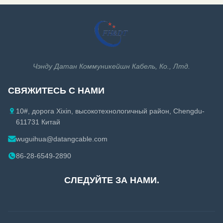
Кабель ethernet Cat7
Коаксиальный кабель
Кабель ethernet Cat7A
1-5/8 Коаксиальный кабель
Кабель ethernet Cat8
Аксессуары коаксиального кабеля
Чэнду Датан Коммуникейшн Кабель, Ко., Лтд.
Аксессуары кабеля ethernet
СВЯЖИТЕСЬ С НАМИ
10#, дорога Xixin, высокотехнологичный район, Chengdu-
611731 Китай
wuguihua@datangcable.com
86-28-6549-2890
СЛЕДУЙТЕ ЗА НАМИ.