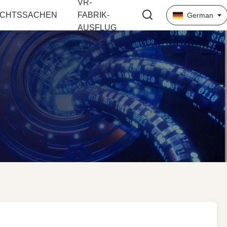
VR-
CHTSSACHEN
FABRIK-
German
AUSFLUG