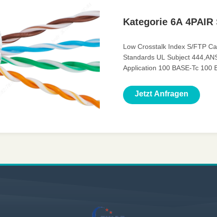
Kategorie 6A 4PAIR
Low Crosstalk Index S/FTP Ca
Standards UL Subject 444,ANS
Application 100 BASE-Tc 10
Mbps ATM 622 Mbps ATM 10GB 
Operating Temperature -20~7
Jetzt Anfragen
O.D. Flame Test PVC: CMX/