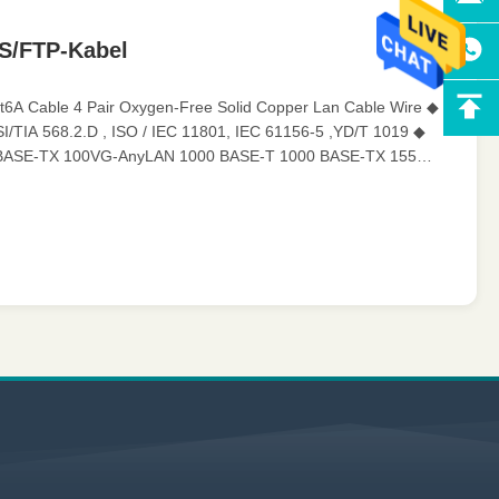
 S/FTP-Kabel
t6A Cable 4 Pair Oxygen-Free Solid Copper Lan Cable Wire ◆
I/TIA 568.2.D , ISO / IEC 11801, IEC 61156-5 ,YD/T 1019 ◆
0 BASE-TX 100VG-AnyLAN 1000 BASE-T 1000 BASE-TX 155
ETHERNET ◆ Characteristics ◆ Mechanical Charateristics
5℃ Maximum Pulling Force 110N Minimun Bending Radius 8 X
CM/CMR LSZH:CPR-B2ca/Cca/Dca/Eca ◆