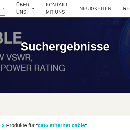
ÜBER
KONTAKT
NEUIGKEITEN
RE
UNS
MIT UNS
Suchergebnisse
n
2
Produkte für "
cat6 ethernet cable
"