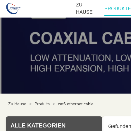
ZU
PRODUKTE
HAUSE
Zu Hause
>
Produits
>
cat6 ethernet cable
ALLE KATEGORIEN
Gefunde