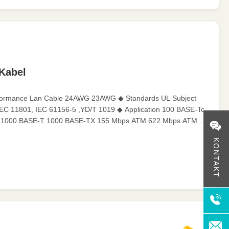
Kabel
rformance Lan Cable 24AWG 23AWG ◆ Standards UL Subject
 IEC 11801, IEC 61156-5 ,YD/T 1019 ◆ Application 100 BASE-Tc
1000 BASE-T 1000 BASE-TX 155 Mbps ATM 622 Mbps ATM ◆
 Charateristics Operating Temperature -20~75℃ Maximum
KONTAKT
Bending Radius 8 X O.D. Flame Test PVC: CMX/CM/CMR
◆ Product Structure Product Name CAT 6 4PAIR