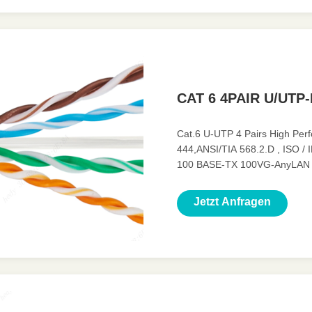
CAT 6 4PAIR U/UTP-
Cat.6 U-UTP 4 Pairs High Pe
444,ANSI/TIA 568.2.D , ISO /
100 BASE-TX 100VG-AnyLAN 
Characteristics ◆ Mechanical
Pulling Force 110N Minimun 
Jetzt Anfragen
LSZH:CPR-B2ca/Cca/Dca/Eca 