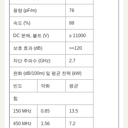
용량 (pF/m)
76
속도 (%)
88
DC 분해, 볼트 (V)
≥ 11000
보호 효과 (dB)
>>120
차단 주파수 (GHz)
2.7
완화 (dB/100m) 및 평균 전력 (kW)
빈도
약화
평균
힘
150 MHz
0.85
13.5
450 MHz
1.56
7.2