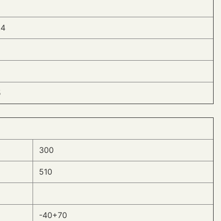
.4
5
300
510
-40+70