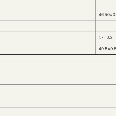
46.50±0
1.7±0.2
49.5±0.