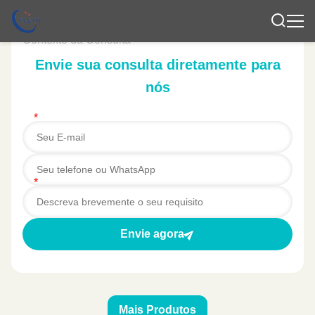
Envie sua consulta diretamente para
nós
*
*
Envie agora
Mais Produtos