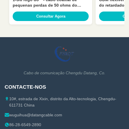
pequenas perdas de 50 ohms do
do retardador 
retardador para a telecomunicação
revestimento 1
Consultar Agora
Con
Cabo de comunicação Chengdu Datang, Co.
CONTACTE-NOS
10#, estrada de Xixin, distrito da Alto-tecnologia, Chengdu-
611731 China
wuguihua@datangcable.com
86-28-6549-2890