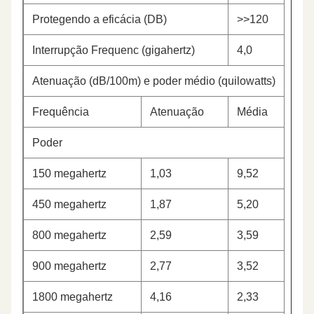
Protegendo a eficácia (DB)
>>120
Interrupção Frequenc (gigahertz)
4,0
Atenuação (dB/100m) e poder médio (quilowatts)
Frequência
Atenuação
Média
Poder
150 megahertz
1,03
9,52
450 megahertz
1,87
5,20
800 megahertz
2,59
3,59
900 megahertz
2,77
3,52
1800 megahertz
4,16
2,33