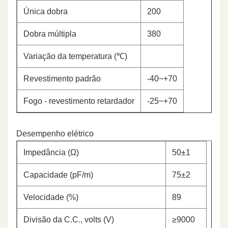
Única dobra
200
Dobra múltipla
380
Variação da temperatura (℃)
Revestimento padrão
-40~+70
Fogo - revestimento retardador
-25~+70
Desempenho elétrico
Impedância (Ω)
50±1
Capacidade (pF/m)
75±2
Velocidade (%)
89
Divisão da C.C., volts (V)
≥9000