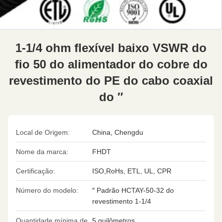
1-1/4 ohm flexível baixo VSWR do
fio 50 do alimentador do cobre do
revestimento do PE do cabo coaxial
do ″
Local de Origem:
China, Chengdu
Nome da marca:
FHDT
Certificação:
ISO,RoHs, ETL, UL, CPR
Número do modelo:
″ Padrão HCTAY-50-32 do
revestimento 1-1/4
Quantidade mínima de
5 quilômetros