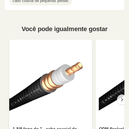
cabo coaxial de pequenas perdas
Você pode igualmente gostar
1-5/8 fogo do ″ - cabo coaxial de
ODM flexível d