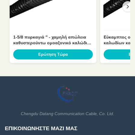
1-5/8 πυρκαγιά ″ - χαμηλή απώλεια
Εύκαμπτος ομ
καθυστερούντω ομοαξονικό καλώδιο
καλωδίων καθυ
50 ωμ για τις τηλεπικοινωνίες
σακακιών 1-1/
Ερώτηση Τώρα
Ερ
Chengdu Datang Communication Cable, Co. Ltd.
ΕΠΙΚΟΙΝΩΝΉΣΤΕ ΜΑΖΊ ΜΑΣ