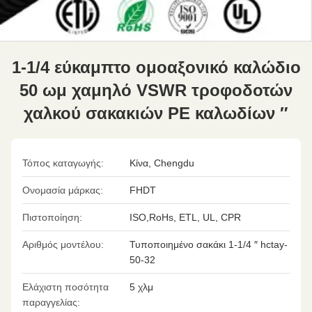
1-1/4 εύκαμπτο ομοαξονικό καλώδιο
50 ωμ χαμηλό VSWR τροφοδοτών
χαλκού σακακιών PE καλωδίων ″
Τόπος καταγωγής:
Κίνα, Chengdu
Ονομασία μάρκας:
FHDT
Πιστοποίηση:
ISO,RoHs, ETL, UL, CPR
Αριθμός μοντέλου:
Τυποποιημένο σακάκι 1-1/4 ″ hctay-
50-32
Ελάχιστη ποσότητα
5 χλμ
παραγγελίας: