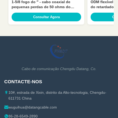
1-5/8 fogo do ″ - cabo coaxial de
ODM flexível d
pequenas perdas de 50 ohms do
do retardador 
retardador para a telecomunicação
revestimento 1
Consultar Agora
Con
Cabo de comunicação Chengdu Datang, Co.
CONTACTE-NOS
10#, estrada de Xixin, distrito da Alto-tecnologia, Chengdu-
611731 China
wuguihua@datangcable.com
86-28-6549-2890