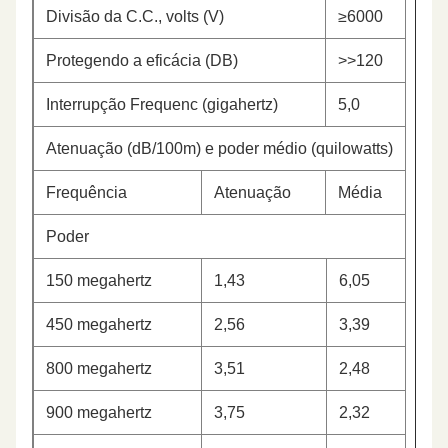
Divisão da C.C., volts (V)
≥6000
Protegendo a eficácia (DB)
>>120
Interrupção Frequenc (gigahertz)
5,0
Atenuação (dB/100m) e poder médio (quilowatts)
Frequência
Atenuação
Média
Poder
150 megahertz
1,43
6,05
450 megahertz
2,56
3,39
800 megahertz
3,51
2,48
900 megahertz
3,75
2,32