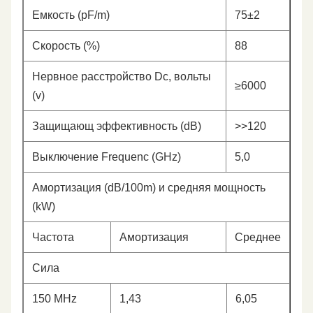
Емкость (pF/m)
75±2
Скорость (%)
88
Нервное расстройство Dc, вольты
≥6000
(v)
Защищающ эффективность (dB)
>>120
Выключение Frequenc (GHz)
5,0
Амортизация (dB/100m) и средняя мощность
(kW)
Частота
Амортизация
Среднее
Сила
150 MHz
1,43
6,05