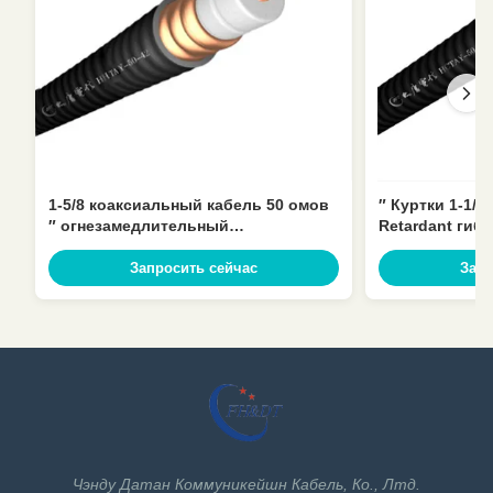
1-5/8 коаксиальный кабель 50 омов
″ Куртки 1-1/
″ огнезамедлительный
Retardant ги
малопотертый для радиосвязи
коаксиального
Запросить сейчас
Запр
Чэнду Датан Коммуникейшн Кабель, Ко., Лтд.