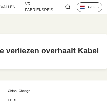
VR
EVALLEN
Dutch
FABRIEKSREIS
e verliezen overhaalt Kabel
e verliezen overhaalt Kabel
China, Chengdu
FHDT