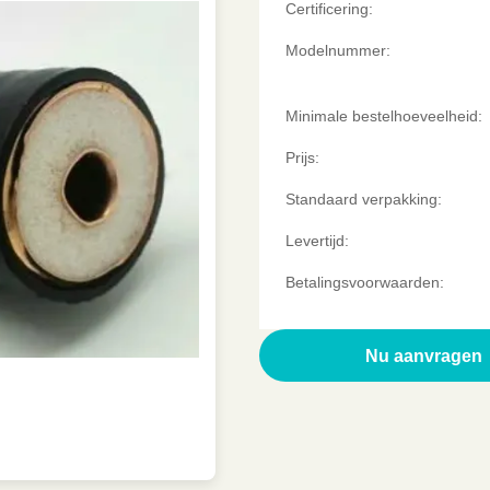
Certificering:
Modelnummer:
Minimale bestelhoeveelheid:
Prijs:
Standaard verpakking:
Levertijd:
Betalingsvoorwaarden:
Een citaat krijge
Nu aanvragen