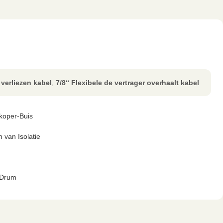
 verliezen kabel
,
7/8“ Flexibele de vertrager overhaalt kabel
 koper-Buis
n van Isolatie
Drum