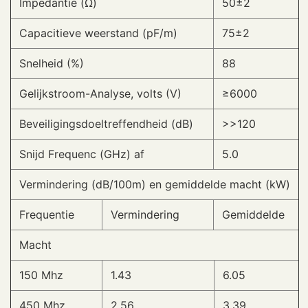
Impedantie (Ω)
50±2
Capacitieve weerstand (pF/m)
75±2
Snelheid (%)
88
Gelijkstroom-Analyse, volts (V)
≥6000
Beveiligingsdoeltreffendheid (dB)
>>120
Snijd Frequenc (GHz) af
5.0
Vermindering (dB/100m) en gemiddelde macht (kW)
Frequentie
Vermindering
Gemiddelde
Macht
150 Mhz
1.43
6.05
450 Mhz
2.56
3.39