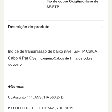
Fio de cobre Oxigênio-livre de
SF-FTP
Descrição do produto
Indice de transmissão de baixo nível S/FTP Cat6A
Cabo 4 Par O
Sem oxigénio
Cabos de linha de cobre
sólido
Fio
◆
Normas
UL Assunto 444, ANSI/TIA 568.2- D,
ISO / IEC 11801, IEC 61156-5,YD/T 1019