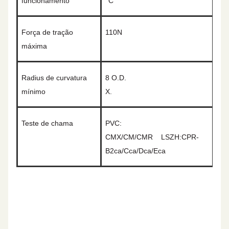
funcionamento
°C
Força de tração
110N
máxima
Radius de curvatura
8
O.D.
mínimo
X.
Teste de chama
PVC:
CMX/CM/CMR
LSZH:CPR-
B2ca/Cca/Dca/Eca