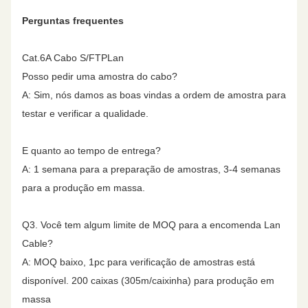
Fios de
- Não, não.
- Não, não.
16.00
7.5
25.0
57.2
54.2
43.9
Perguntas frequentes
drenagem
Cat.6A Cabo S/FTPLan
20.00
8.4
25.0
55.8
52.8
42.0
Materia da
PVC/LSZH
PVC/LSZH
Posso pedir uma amostra do cabo?
jaqueta exterior
A: Sim, nós damos as boas vindas a ordem de amostra para
25.00
9.4
24.3
54.3
51.3
40.0
testar e verificar a qualidade.
Ripcord
- Sim, sim.
- Sim, sim.
31.25
10.5
23.6
52.9
49.9
38.1
E quanto ao tempo de entrega?
A: 1 semana para a preparação de amostras, 3-4 semanas
Diâmetro
7.8
mm
15.9mm
para a produção em massa.
62.50
15.0
21.5
48.4
45.4
32.1
nominal do cabo
Q3. Você tem algum limite de MOQ para a encomenda Lan
100.00
19.1
20.1
45.3
42.3
28.0
Cable?
A: MOQ baixo, 1pc para verificação de amostras está
200.00
27.6
18.0
40.8
37.8
22.0
disponível. 200 caixas (305m/caixinha) para produção em
massa