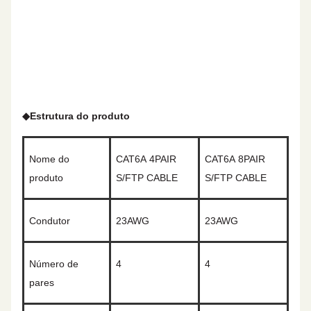
◆
Estrutura do produto
Nome do
CAT
6A
4PAIR
CAT
6A
8PAIR
produto
S/FTP CABLE
S/FTP CABLE
Condutor
2
3
AWG
2
3
AWG
Número de
4
4
pares