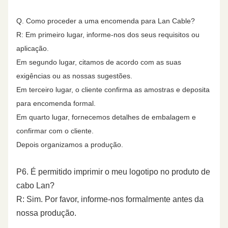
250.00
31.1
17.3
39.3
36.3
20.0
Q. Como proceder a uma encomenda para Lan Cable?
R: Em primeiro lugar, informe-nos dos seus requisitos ou
300.00
34.3
17.3
38.1
35.1
18.5
aplicação.
Em segundo lugar, citamos de acordo com as suas
400.00
40.1
17.3
36.3
33.3
16.0
exigências ou as nossas sugestões.
Em terceiro lugar, o cliente confirma as amostras e deposita
500.00
45.3
17.3
34.8
31.8
14.0
para encomenda formal.
Em quarto lugar, fornecemos detalhes de embalagem e
confirmar com o cliente.
Depois organizamos a produção.
P6. É permitido imprimir o meu logotipo no produto de
cabo Lan?
R: Sim. Por favor, informe-nos formalmente antes da
nossa produção.