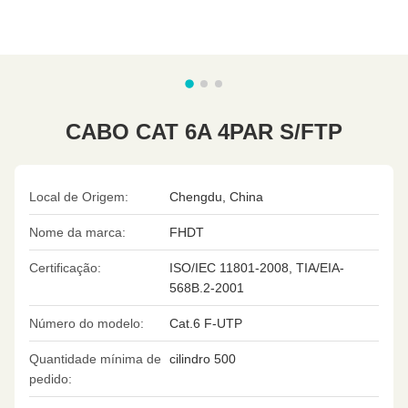
CABO CAT 6A 4PAR S/FTP
Local de Origem:
Chengdu, China
Nome da marca:
FHDT
Certificação:
ISO/IEC 11801-2008, TIA/EIA-
568B.2-2001
Número do modelo:
Cat.6 F-UTP
Quantidade mínima de
cilindro 500
pedido: