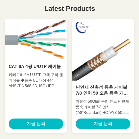
Latest Products
CAT 6A 4쌍 U/UTP 케이블
카테고리 6A U-UTP 고체 구리 랜
케이블 ◆표준 UL 대상 444,
ANSI/TIA 568.2D, ISO / IEC
난연제 신축성 동축 케이블
11801, IEC 61156-5,YD/T 1019
7/8 인치 50 오옴 동축 케이
◆적용 100 BASE-Tc100 BASE-
블
가요성 50Ohm 구리 튜브 난연제
TX 100VG-AnyLAN 1000 BASE-
동축 케이블 7/8 인치
T 1000 BASE-TX 155 Mbps ATM
(7/8″Retardant) HCTAYZ-50-22
622 Mbps ATM 10GB 이더넷 ◆
빠른 세부 사항 : 낮은 감약 낮은
특징 ◆기계적 특성 작동 온도
지금 문의
지금 문의
전압 정재파비, 고 팽장 고전력 등
-20~75°C 최대 당기력 110N 최
급 우수한 환경 성과 우수한 기계
소 굽기 반지름 8 과다 복용 화염
적 성능 주문 제작된 케이블 기술
테스트 PVC: CMX/CM/CMR