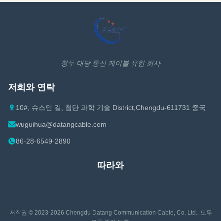
: 공급 장치는 함수는 고주파 에너
LSZH:CPR-B2ca/Cca/Dca...
지를 전하는 전자파를 위한 전송
채널입니다. 피더 케이블은 작은
왜곡, 저손실, 강한 대항 간섭 능
력과 주입선과 안테나 사이에, 그
리고 수신기의 신호 입력 사이에
좋은 임피던스 매치로, 안테나에
청두 대당 통신 케이블 유한 회사
의해 받아들인 신호를 효과적으
로 전송할 수 있습니다. 대규...
저희와 연락
10#, 슈스인 길, 첨단 과학 기술 District,Chengdu-611731 중국
wuguihua@datangcable.com
86-28-6549-2890
따라와
저작권 © 2023-2026
Chengdu Datang Communication Cable, Co. Ltd.
. 모두