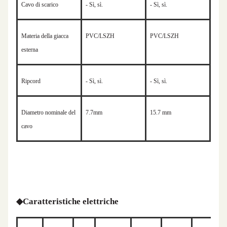
Cavo di scarico
- Sì, sì.
- Sì, sì.
Materia della giacca
PVC/LSZH
PVC/LSZH
esterna
Ripcord
- Sì, sì.
- Sì, sì.
Diametro nominale del
7.7
mm
15.7 mm
cavo
◆
Caratteristiche elettriche