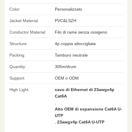
Color:
Personalizzato
Jacket Material:
PVC&LSZH
Conductor Material:
Filo di rame senza ossigeno
Structure:
4p coppia attorcigliata
Packing:
Tamburo neutrale
Quantity:
305m/drum
Support:
OEM o ODM
High Light:
cavo di Ethernet di 23awgx4p
Cat6A
,
Alto OEM di espansione Cat6A U-
UTP
,
23awgx4p Cat6A U-UTP