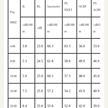
PS
PS
IL
RL
Successivo
ACRF
NEXT
ACRF
Feq
MHZ
≤
dB/100
≥
dB/100
≥
dB/100
≥
dB/100
≥
dB/100
≥
dB
m
m
m
m
m
3.8
23.0
66.3
63.3
56.0
53.0
4.00
5.3
24.5
61.8
58.8
49.9
46.9
8.00
5.9
25.0
60.3
57.3
48.0
45.0
10.00
7.5
25.0
57.2
54.2
43.9
40.9
16.00
8.4
25.0
55.8
52.8
42.0
39.0
20.00