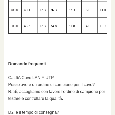
40.1
17.3
36.3
33.3
16.0
13.0
400.00
45.3
17.3
34.8
31.8
14.0
11.0
500.00
Domande frequenti
Cat.6A Cavo LAN F-UTP
Posso avere un ordine di campione per il cavo?
R: Sì, accogliamo con favore l'ordine di campione per
testare e controllare la qualità.
D2: e il tempo di consegna?