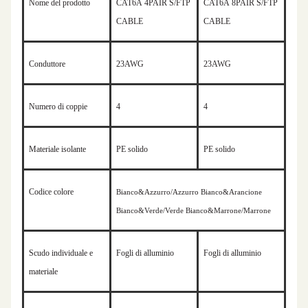
Nome del prodotto
CAT
6A
4PAIR S/FTP
CAT
6A
8PAIR S/FTP
CABLE
CABLE
Conduttore
2
3
AWG
2
3
AWG
Numero di coppie
4
4
Materiale isolante
PE solido
PE solido
Codice colore
Bianco&Azzurro/Azzurro Bianco&Arancione
Bianco&Verde/Verde Bianco&Marrone/Marrone
Scudo individuale e
Fogli di alluminio
Fogli di alluminio
materiale