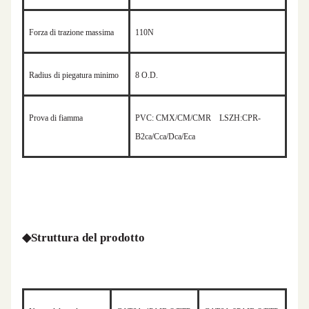
Forza di trazione massima
110N
Radius di piegatura minimo
8
O.D.
Prova di fiamma
PVC: CMX/CM/CMR
LSZH:CPR-
B2ca/Cca/Dca/Eca
◆
Struttura del prodotto