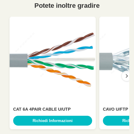
Potete inoltre gradire
CAT 6A 4PAIR CABLE U/UTP
CAVO U/FTP CA
Richiedi Informazioni
Richie