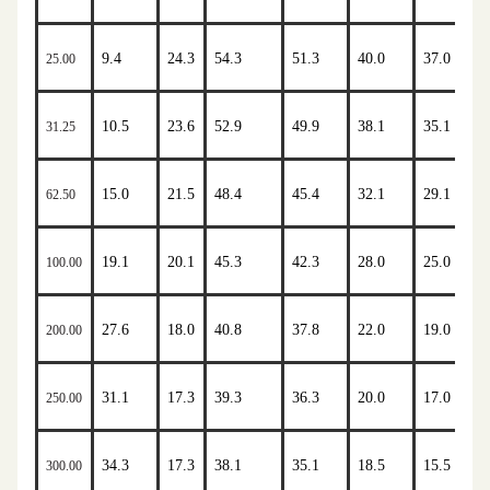
9.4
24.3
54.3
51.3
40.0
37.0
25.00
10.5
23.6
52.9
49.9
38.1
35.1
31.25
15.0
21.5
48.4
45.4
32.1
29.1
62.50
19.1
20.1
45.3
42.3
28.0
25.0
100.00
27.6
18.0
40.8
37.8
22.0
19.0
200.00
31.1
17.3
39.3
36.3
20.0
17.0
250.00
34.3
17.3
38.1
35.1
18.5
15.5
300.00