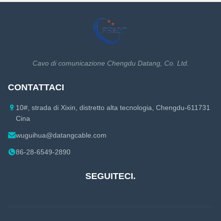
fili Problemi di comunicazione
Prestazione ambientale
nelle aree limitate Cavo su
eccellente Prestazione
misura ...
meccanica eccellente Cavo su
misura Descrizione: ...
Cavo di comunicazione Chengdu Datang, Co. Ltd.
CONTATTACI
10#, strada di Xixin, distretto alta tecnologia, Chengdu-611731
Cina
wuguihua@datangcable.com
86-28-6549-2890
SEGUITECI.