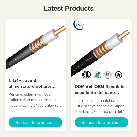
Latest Products
1-1/4» cavo di
alimentatore colante
ODM dell'OEM flessibile
ignifugo radiante per la
eccellente del cavo
Per cavo colante ignifugo
comunicazione
coassiale del ritardatore
radiante di comunicazione su
di pollice ignifugo del rame
ferroviaria
del ″ di 50Ohm SF 1/2
mezzi mobili 1-1/4 colante» (1-
50Ohm cavo coassiale Super-
1/4» cavo) WDZ-SLYWY-50-32-
flessibile 1/2 (ritardatore) del ″ di
II/WDZ-SLYWY-50-32-III
SF 1/2 HCAHYZ-50-9 Dettaglio
Richiedi Informazioni
Richiedi Informazioni
Dettaglio rapido: Dielettrico
rapido: Attenuazione bassa
spumato del polietilene colante I
VSWR basso, Alta espansione
cavi coassiali risolvono senza
Valutazione di alto potere