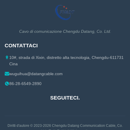
Cavo di Ethernet Cat7
1-1/4 Cavo coassiale
Cavo di Ethernet di Cat7A
1-5/8 Cavo coassiale
Cavo di Ethernet Cat8
Accessori del cavo coassiale
Cavo di comunicazione Chengdu Datang, Co. Ltd.
Accessori del cavo di Ethernet
CONTATTACI
10#, strada di Xixin, distretto alta tecnologia, Chengdu-611731
Cina
wuguihua@datangcable.com
86-28-6549-2890
SEGUITECI.
Diritti d'autore © 2023-2026
Chengdu Datang Communication Cable, Co.