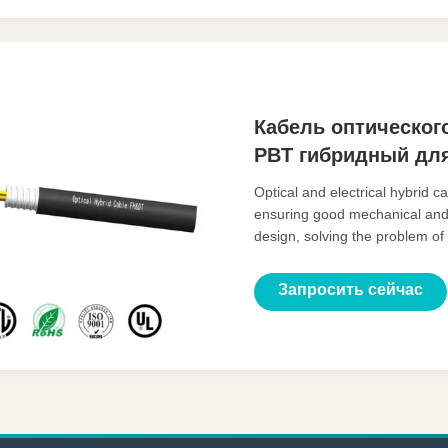
Кабель оптическог
PBT гибридный для
Optical and electrical hybrid 
ensuring good mechanical and 
design, solving the problem of
centralized monitoring and ma
power and reducing coordinat
Запросить сейчас
costs and saving construction 