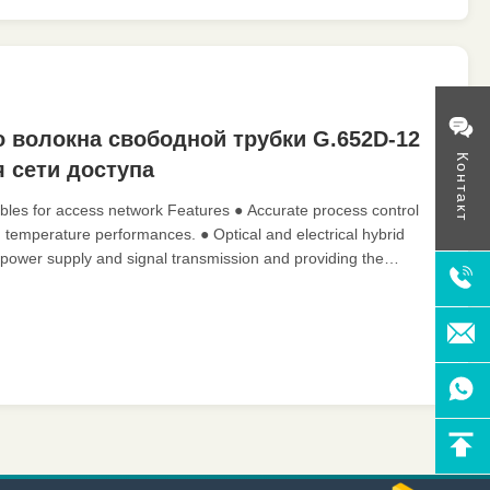
о волокна свободной трубки G.652D-12
Контакт
 сети доступа
cables for access network Features ● Accurate process control
temperature performances. ● Optical and electrical hybrid
 power supply and signal transmission and providing the
intenance of power for equipment. ● Improving manageability of
ion and maintenance of power supply. ● Reducing procurement
costs