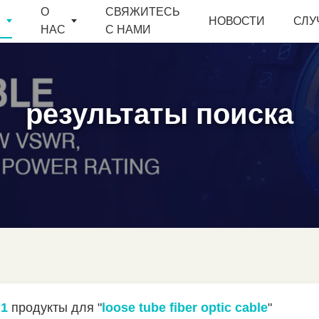
О
СВЯЖИТЕСЬ
Ы
НОВОСТИ
СЛУ
НАС
С НАМИ
результаты поиска
о
1
продукты для "
loose tube fiber optic cable
"