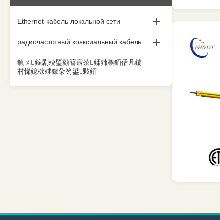
Ethernet-кабель локальной сети
Кабель ethernet Cat5e
радиочастотный коаксиальный кабель
кабель ethernet cat6
коаксиальный кабель 1/2
鎮ㄨ鎵剧殑璧勬簮宸茶鍒犻櫎銆佸凡鏇
村悕鎴栨殏鏃朵笉鍙敤銆
кабель ethernet cat6a
7/8 коаксиальных кабелей
Кабель ethernet Cat7
Коаксиальный кабель
Кабель ethernet Cat7A
1-5/8 Коаксиальный кабель
Кабель ethernet Cat8
Аксессуары коаксиального кабеля
Аксессуары кабеля ethernet