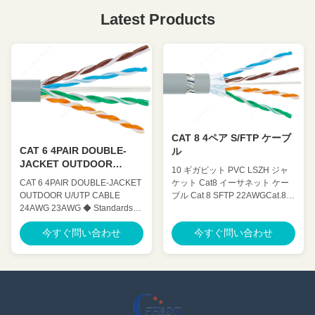
Latest Products
CAT 8 4ペア S/FTP ケーブ
CAT 6 4PAIR DOUBLE-
ル
JACKET OUTDOOR
10 ギガビット PVC LSZH ジャ
U/UTP CABLE
ケット Cat8 イーサネット ケー
CAT 6 4PAIR DOUBLE-JACKET
ブル Cat 8 SFTP 22AWGCat.8
OUTDOOR U/UTP CABLE
S-FTP 4 ペア低クロストーク イ
24AWG 23AWG ◆ Standards
ンデックス LAN ケーブル ◆規
UL Subject 444,ANSI/TIA
今すぐ問い合わせ
今すぐ問い合わせ
格 UL サブジェクト 444、
568.2.D , ISO / IEC 11801, IEC
ANSI/TIA 568.2.D、 ISO / IEC
61156-5 ,YD/T 1019 ◆
11801、IEC 61156-9、YD/T
Application 100 BASE-Tc 100
1019 ◆応用 100BASE-
BASE-TX 100VG-AnyLAN 1000
TC100BASE-TX 100VG-
BASE-T 1000 BASE-TX 155
AnyLAN 1000BASE-T 1000
Mbps ATM 622 Mbps ATM ◆
BASE-TX 155MbpsのATM 622
Characteristics ◆ Mechanical