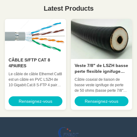
Latest Products
CÂBLE S/FTP CAT 8
Veste 7/8" de LSZH basse
4PAIRES
perte flexible ignifuge
Le câble de câble Ethernet Cat8
câble coaxial de 50 ohms
est un câble en PVC LSZH de
Câble coaxial de liaison de
10 Gigabit.Cat.8 S-FTP 4 paires
basse veste ignifuge de perte
à faible indice de
de 50 ohms (basse perte 7/8"
communication croisée ◆Les
retardement) HCTAYZ-50-23
Renseignez-vous
Renseignez-vous
normes L'article 444, ANSI/TIA
pour la communication sans fil
568 est remplacé par le texte
Détail rapide : À faible
suivant:2- Je vous en prie. La
atténuation Bas VSWR,
norme ISO/CEI 11801, la norme
Expansion élevée Puissance
CEI 61156-9 et la norme YD/T
nominale élevée Excellente
1019 ...
performance environnementale
Excellente représentation ...