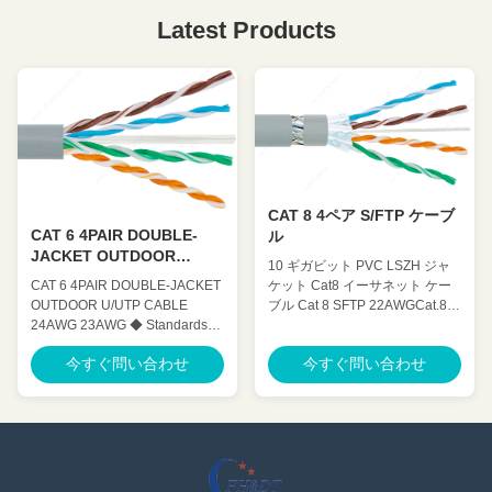
Latest Products
CAT 8 4ペア S/FTP ケーブ
CAT 6 4PAIR DOUBLE-
ル
JACKET OUTDOOR
10 ギガビット PVC LSZH ジャ
U/UTP CABLE
ケット Cat8 イーサネット ケー
CAT 6 4PAIR DOUBLE-JACKET
ブル Cat 8 SFTP 22AWGCat.8
OUTDOOR U/UTP CABLE
S-FTP 4 ペア低クロストーク イ
24AWG 23AWG ◆ Standards
ンデックス LAN ケーブル ◆規
UL Subject 444,ANSI/TIA
今すぐ問い合わせ
今すぐ問い合わせ
格 UL サブジェクト 444、
568.2.D , ISO / IEC 11801, IEC
ANSI/TIA 568.2.D、 ISO / IEC
61156-5 ,YD/T 1019 ◆
11801、IEC 61156-9、YD/T
Application 100 BASE-Tc 100
1019 ◆応用 100BASE-
BASE-TX 100VG-AnyLAN 1000
TC100BASE-TX 100VG-
BASE-T 1000 BASE-TX 155
AnyLAN 1000BASE-T 1000
Mbps ATM 622 Mbps ATM ◆
BASE-TX 155MbpsのATM 622
Characteristics ◆ Mechanical