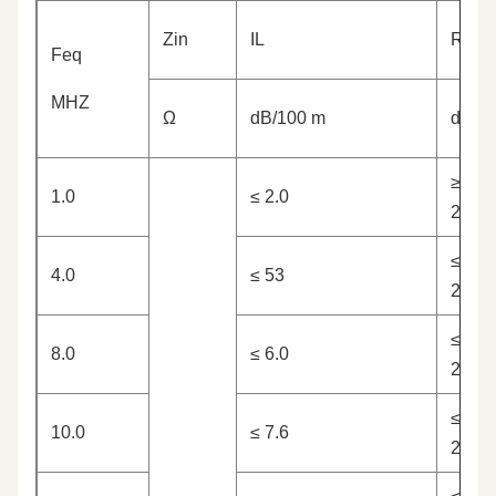
Zin
IL
RL
Feq
MHZ
Ω
dB/100 m
dB
≥
1.0
≤ 2.0
200
≤
4.0
≤ 53
24.5
≤
8.0
≤ 6.0
250
≤
10.0
≤ 7.6
250