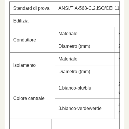
Standard di prova
ANSI/TIA-568-C.2,ISO/CEI 11801
Edilizia
Materiale
Rame
Conduttore
Diametro ((mm)
23A
Materiale
HDP
Isolamento
Diametro ((mm)
10,0
2.bia
1.bianco-blu/blu
aran
Colore centrale
4.bia
3.bianco-verde/verde
marr