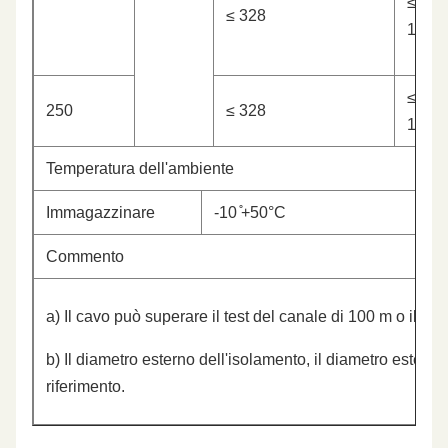
≤
≤ 328
17.3
≤
250
≤ 328
17.3
Temperatura dell'ambiente
Immagazzinare
-10 ̊+50°C
Commento
a) Il cavo può superare il test del canale di 100 m o il t
b) Il diametro esterno dell'isolamento, il diametro esterno 
riferimento.