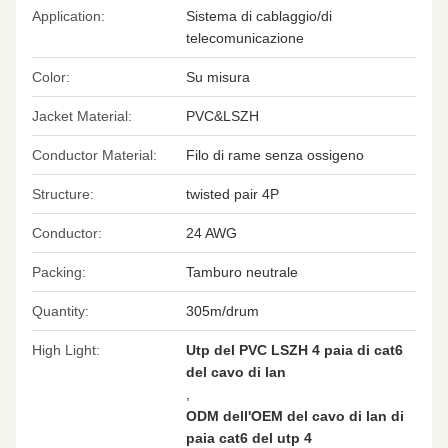
Application:
Sistema di cablaggio/di
telecomunicazione
Color:
Su misura
Jacket Material:
PVC&LSZH
Conductor Material:
Filo di rame senza ossigeno
Structure:
twisted pair 4P
Conductor:
24 AWG
Packing:
Tamburo neutrale
Quantity:
305m/drum
High Light:
Utp del PVC LSZH 4 paia di cat6
del cavo di lan
,
ODM dell'OEM del cavo di lan di
paia cat6 del utp 4