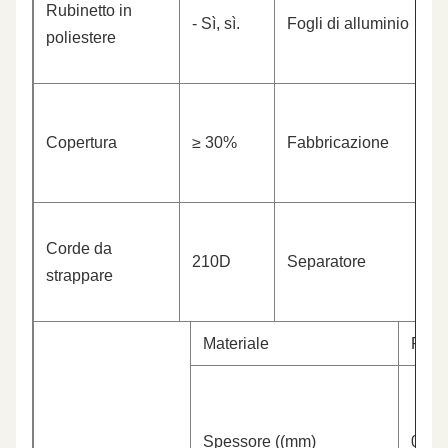
Rubinetto in
- Sì, sì.
Fogli di alluminio
poliestere
Copertura
≥ 30%
Fabbricazione
Corde da
210D
Separatore
strappare
Materiale
PE
Spessore ((mm)
0.75