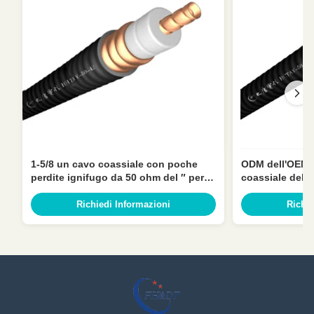
1-5/8 un cavo coassiale con poche
ODM dell'OEM f
perdite ignifugo da 50 ohm del ″ per la
coassiale del r
telecomunicazione
del rivestiment
Richiedi Informazioni
Richie