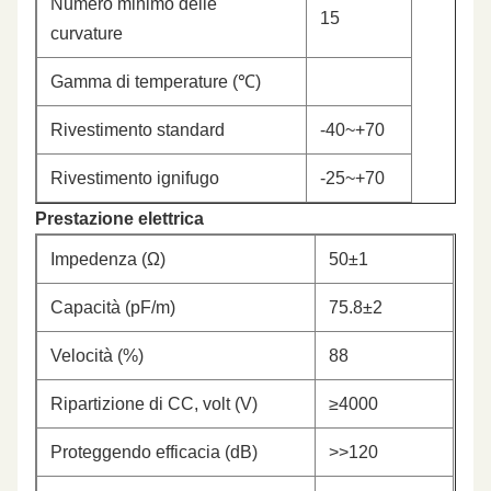
Numero minimo delle
15
curvature
Gamma di temperature (℃)
Rivestimento standard
-40~+70
Rivestimento ignifugo
-25~+70
Prestazione elettrica
Impedenza (Ω)
50±1
Capacità (pF/m)
75.8±2
Velocità (%)
88
Ripartizione di CC, volt (V)
≥4000
Proteggendo efficacia (dB)
>>120