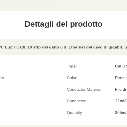
Dettagli del prodotto
PVC LSZH Cat8
,
10 sftp del gatto 8 di Ethernet del cavo di gigabit
,
S
Type:
Cat.8
one
Color:
Person
Conductor Material:
Filo d
Conductor:
22AW
Quantity:
305m/