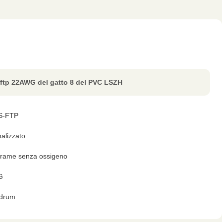
ftp 22AWG del gatto 8 del PVC LSZH
 S-FTP
alizzato
i rame senza ossigeno
G
drum