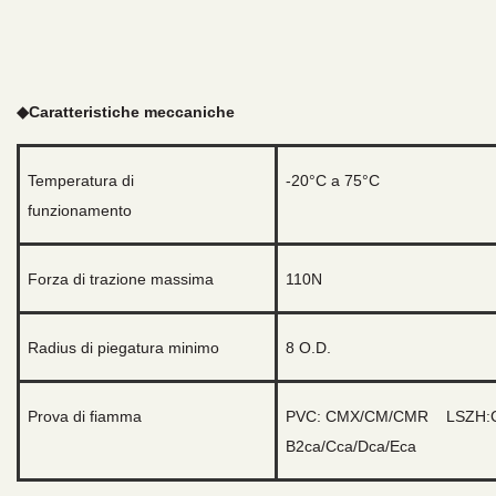
◆
Caratteristiche meccaniche
Temperatura di
-20°C a 75°C
funzionamento
Forza di trazione massima
110N
Radius di piegatura minimo
8
O.D.
Prova di fiamma
PVC: CMX/CM/CMR
LSZH:
B2ca/Cca/Dca/Eca