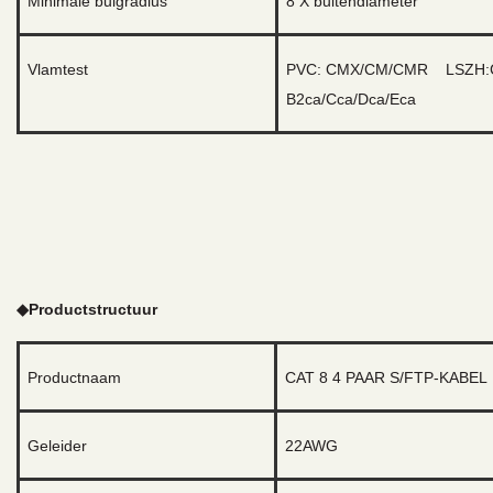
Minimale buigradius
8
X buitendiameter
Vlamtest
PVC: CMX/CM/CMR
LSZH:
B2ca/Cca/Dca/Eca
◆
Productstructuur
Productnaam
CAT 8 4 PAAR S/FTP-KABEL
Geleider
22AWG