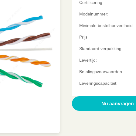
Certificering:
Modelnummer:
Minimale bestelhoeveelheid:
Prijs:
Standaard verpakking:
Levertijd:
Betalingsvoorwaarden:
Leveringscapaciteit:
Een citaat krijge
Nu aanvragen