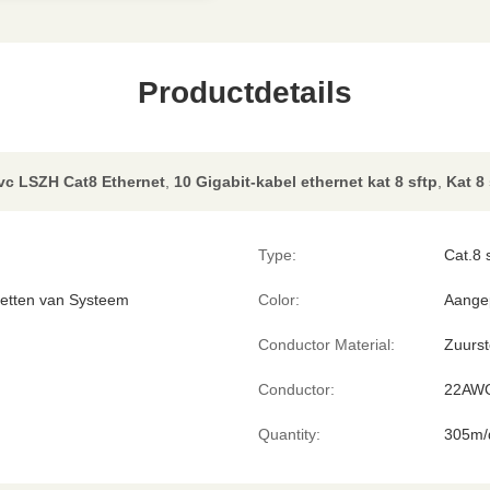
Productdetails
vc LSZH Cat8 Ethernet
,
10 Gigabit-kabel ethernet kat 8 sftp
,
Kat 8
Type:
Cat.8 
netten van Systeem
Color:
Aange
Conductor Material:
Zuurst
Conductor:
22AW
Quantity:
305m/