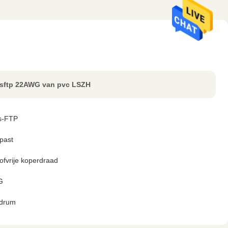
 sftp 22AWG van pvc LSZH
s-FTP
past
ofvrije koperdraad
G
drum