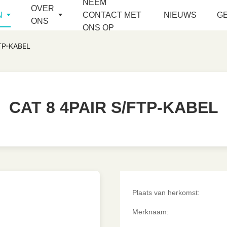
NEEM
OVER
N
CONTACT MET
NIEUWS
G
ONS
ONS OP
TP-KABEL
CAT 8 4PAIR S/FTP-KABEL
CAT 8 4PAIR S/FTP-KABEL
Plaats van herkomst:
Merknaam: