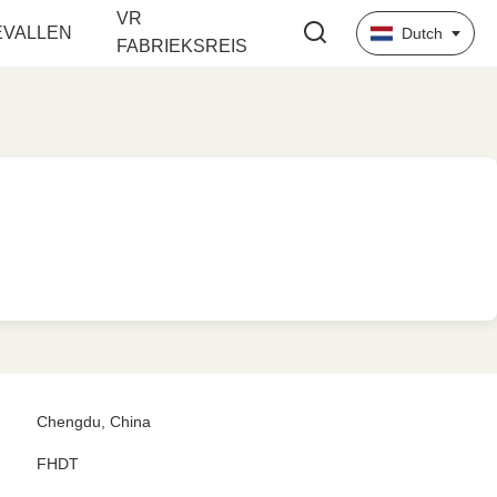
VR
EVALLEN
Dutch
FABRIEKSREIS
Chengdu, China
FHDT