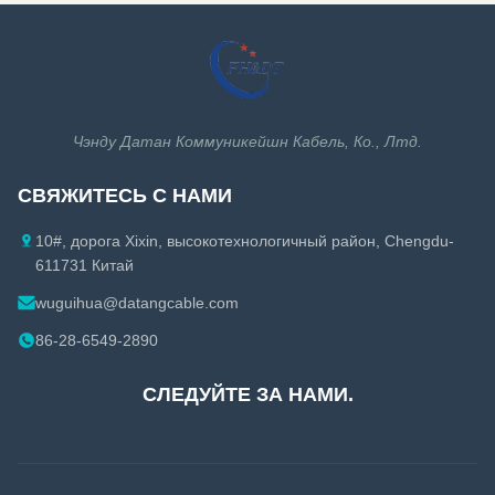
пары и пластиковой кожи.
представление пропуск теста
Пара Cat.5E U-UTP кабель
канала 100m пропуск теста
который появляется после
постоянной связи 90m ISO/IEC
того как улучшено некоторое
11801-2008 TIA/EIA-568B.2-
представление Cat.5 ...
2001 CE, RoHS, CPR, UL
уступчивый Гарантия ...
Чэнду Датан Коммуникейшн Кабель, Ко., Лтд.
СВЯЖИТЕСЬ С НАМИ
10#, дорога Xixin, высокотехнологичный район, Chengdu-
611731 Китай
wuguihua@datangcable.com
86-28-6549-2890
СЛЕДУЙТЕ ЗА НАМИ.