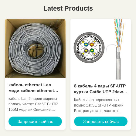
Latest Products
кабель ethernet Lan
8 кабель 4 пары SF-UTP
меди кабеля ethernet
куртки Cat5e UTP 24awg
Cat.5E F-UTP AWG Cat5e
проводников LLDPE
кабель Lan 2 паров ширины
Кабель Lan перекрестных
ширины полосы частот
полосы частот Cat.5E F-UTP
помех Cat.5E SF-UTP низкий
24 155M
155M медный Описание:
Быстрая деталь: частота
Ширина полосы частот 155M
передачи 100MHz
продукта, настоящий продукт
Запросить сейчас
Запросить сейчас
Высококачественный
основного направления,
проводник 24AWG
множественностью провода
Превосходное защищая