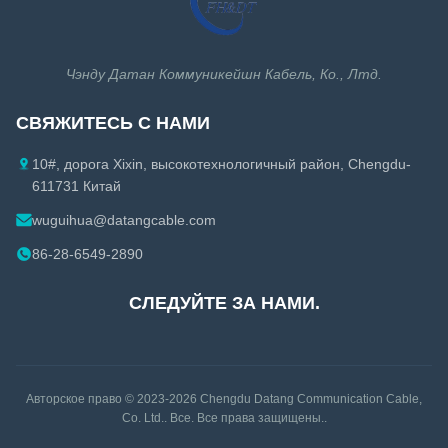
Кабель ethernet Cat8
Аксессуары коаксиального кабеля
Чэнду Датан Коммуникейшн Кабель, Ко., Лтд.
Аксессуары кабеля ethernet
СВЯЖИТЕСЬ С НАМИ
10#, дорога Xixin, высокотехнологичный район, Chengdu-
611731 Китай
wuguihua@datangcable.com
86-28-6549-2890
СЛЕДУЙТЕ ЗА НАМИ.
Авторское право © 2023-2026
Chengdu Datang Communication Cable,
Co. Ltd.
. Все. Все права защищены..