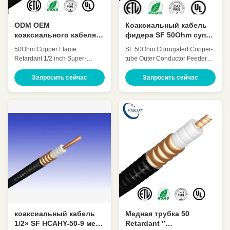
ODM OEM
Коаксиальный кабель
коаксиального кабеля
фидера SF 50Ohm супер
Retardant ″ 50Ohm SF 1/2
гибкий 7/8 дюймов
50Ohm Copper Flame
SF 50Ohm Corrugated Copper-
супер гибкий
HHTAY-50-21
Retardant 1/2 inch Super-
tube Outer Conductor Feeder
flexible coaxial cable(SF
coaxial cable 7/8 Inch(7/8″)
1/2″retardant) HCAHYZ-50-9
HHTAY-50-21 Quick Detail: Low
Запросить сейчас
Запросить сейчас
Quick Detail: Low Attenuation
Attenuation Low VSWR, High
Low VSWR, High expansion
expansion High power rating
High power rating Excellent
Excellent environmental
environmental performance
performance Excellent
Excellent Mechanical
Mechanical Performance
Performance Customized Cable
Customized Cable Description:
Description: Flexible radio
A feeder is a transmission ...
frequency ...
коаксиальный кабель
Медная трубка 50
1/2» SF HCAHY-50-9 меди
Retardant ″