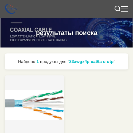
результаты поиска
Найдено
1
продукты для "
23awgx4p cat6a u utp
"