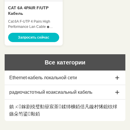
CAT 6A 4PAIR F/UTP
Кабель
Cat.6A F-UTP 4 Pairs High
Performance Lan Cable ◆
Standards UL Subject
444,ANSI/TIA 568.2.D , ISO /
Запросить сейчас
IEC 11801, IEC 61156-5 ,YD/T
1019 ◆ Application 100 BASE-
Tc 100 BASE-TX 100VG-
AnyLAN 1000 BASE-T 1000
Все категории
BASE-TX 155 Mbps ATM 622
Mbps ATM 10GB ETHERNET ◆
Characteristics ◆ Mechanical
Ethernet-кабель локальной сети
Charateristics Operating
Temperature -20~75℃
Maximum Pulling Force 110N
Кабель ethernet Cat5e
радиочастотный коаксиальный кабель
Minimun Bending Radius 8 X
O.D. Flame Test PVC:
кабель ethernet cat6
CMX/CM/CMR LSZH:CPR-
коаксиальный кабель 1/2
鎮ㄨ鎵剧殑璧勬簮宸茶鍒犻櫎銆佸凡鏇村悕鎴栨殏
B2ca/Cca/Dca/Eca ◆ Product
鏃朵笉鍙敤銆
Structure Product Name CAT 6A
кабель ethernet cat6a
7/8 коаксиальных кабелей