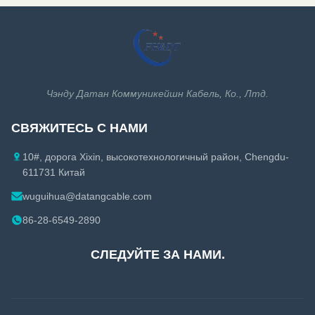
Кабель ethernet Cat7
Коаксиальный кабель
Кабель ethernet Cat7A
1-5/8 Коаксиальный кабель
Кабель ethernet Cat8
Аксессуары коаксиального кабеля
Чэнду Датан Коммуникейшн Кабель, Ко., Лтд.
Аксессуары кабеля ethernet
СВЯЖИТЕСЬ С НАМИ
10#, дорога Xixin, высокотехнологичный район, Chengdu-
611731 Китай
wuguihua@datangcable.com
86-28-6549-2890
СЛЕДУЙТЕ ЗА НАМИ.