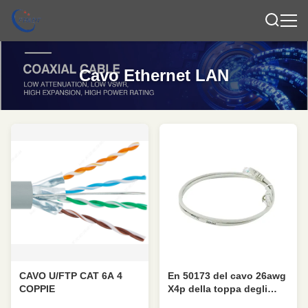
Cavo Ethernet LAN
CAVO U/FTP CAT 6A 4
En 50173 del cavo 26awg
COPPIE
X4p della toppa degli
accessori Cat5e UTP del